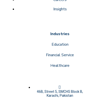
Insights
Industries
Education
Financial Service
Healthcare
46B, Street 5, SMCHS Block B,
Karachi, Pakistan