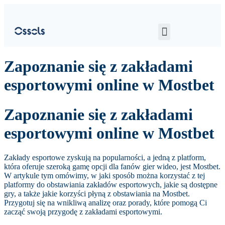
Zapoznanie się z zakładami
esportowymi online w Mostbet
Zapoznanie się z zakładami
esportowymi online w Mostbet
Zakłady esportowe zyskują na popularności, a jedną z platform,
która oferuje szeroką gamę opcji dla fanów gier wideo, jest Mostbet.
W artykule tym omówimy, w jaki sposób można korzystać z tej
platformy do obstawiania zakładów esportowych, jakie są dostępne
gry, a także jakie korzyści płyną z obstawiania na Mostbet.
Przygotuj się na wnikliwą analizę oraz porady, które pomogą Ci
zacząć swoją przygodę z zakładami esportowymi.