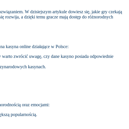
związaniem. W dzisiejszym artykule dowiesz się, jakie gry czekają
 się rozwija, a dzięki temu gracze mają dostęp do różnorodnych
na kasyna online działające w Polsce:
ry warto zwrócić uwagę, czy dane kasyno posiada odpowiednie
dzynarodowych kasynach.
żnorodnością oraz emocjami:
ększą popularnością.