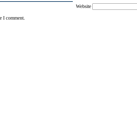
Website
me I comment.