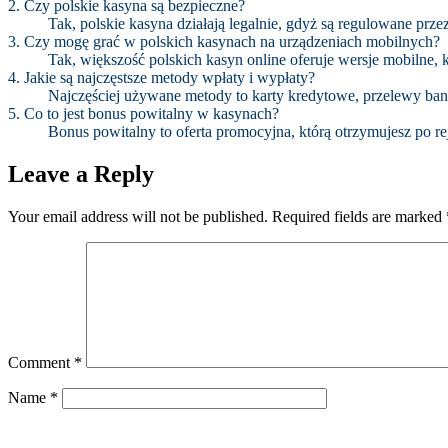
2. Czy polskie kasyna są bezpieczne?
Tak, polskie kasyna działają legalnie, gdyż są regulowane prz
3. Czy mogę grać w polskich kasynach na urządzeniach mobilnych?
Tak, większość polskich kasyn online oferuje wersje mobilne, k
4. Jakie są najczęstsze metody wpłaty i wypłaty?
Najczęściej używane metody to karty kredytowe, przelewy bank
5. Co to jest bonus powitalny w kasynach?
Bonus powitalny to oferta promocyjna, którą otrzymujesz po r
Leave a Reply
Your email address will not be published.
Required fields are marked
Comment
*
Name
*