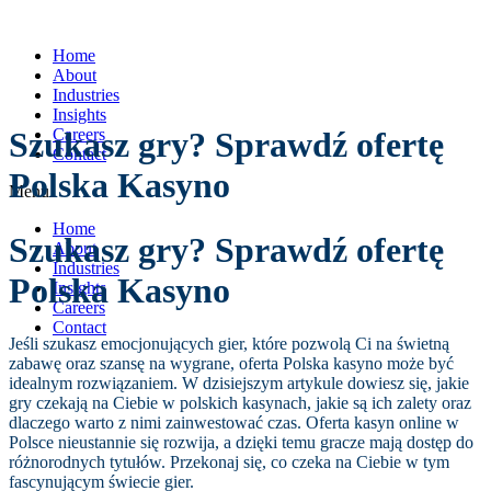
Home
About
Industries
Insights
Careers
Szukasz gry? Sprawdź ofertę
Contact
Polska Kasyno
Menu
Home
Szukasz gry? Sprawdź ofertę
About
Industries
Polska Kasyno
Insights
Careers
Contact
Jeśli szukasz emocjonujących gier, które pozwolą Ci na świetną
zabawę oraz szansę na wygrane, oferta Polska kasyno może być
idealnym rozwiązaniem. W dzisiejszym artykule dowiesz się, jakie
gry czekają na Ciebie w polskich kasynach, jakie są ich zalety oraz
dlaczego warto z nimi zainwestować czas. Oferta kasyn online w
Polsce nieustannie się rozwija, a dzięki temu gracze mają dostęp do
różnorodnych tytułów. Przekonaj się, co czeka na Ciebie w tym
fascynującym świecie gier.