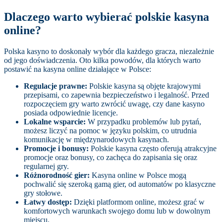
Dlaczego warto wybierać polskie kasyna
online?
Polska kasyno to doskonały wybór dla każdego gracza, niezależnie
od jego doświadczenia. Oto kilka powodów, dla których warto
postawić na kasyna online działające w Polsce:
Regulacje prawne:
Polskie kasyna są objęte krajowymi
przepisami, co zapewnia bezpieczeństwo i legalność. Przed
rozpoczęciem gry warto zwrócić uwagę, czy dane kasyno
posiada odpowiednie licencje.
Lokalne wsparcie:
W przypadku problemów lub pytań,
możesz liczyć na pomoc w języku polskim, co utrudnia
komunikację w międzynarodowych kasynach.
Promocje i bonusy:
Polskie kasyna często oferują atrakcyjne
promocje oraz bonusy, co zachęca do zapisania się oraz
regularnej gry.
Różnorodność gier:
Kasyna online w Polsce mogą
pochwalić się szeroką gamą gier, od automatów po klasyczne
gry stołowe.
Łatwy dostęp:
Dzięki platformom online, możesz grać w
komfortowych warunkach swojego domu lub w dowolnym
miejscu.