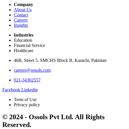
Company
About Us
Contact
Careers
Insights
Industries
Education
Financial Service
Healthcare
46B, Street 5, SMCHS Block B, Karachi, Pakistan
careers@ossols.com
021-34302557
Facebook
Linkedin
Term of Use
Privacy policy
© 2024 - Ossols Pvt Ltd. All Rights
Reserved.