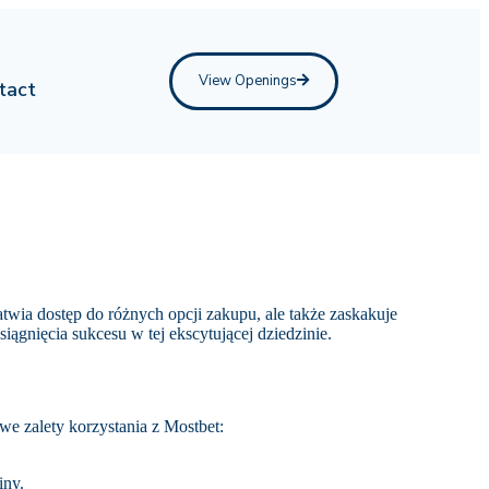
View Openings
tact
wia dostęp do różnych opcji zakupu, ale także zaskakuje
gnięcia sukcesu w tej ekscytującej dziedzinie.
we zalety korzystania z Mostbet:
iny.