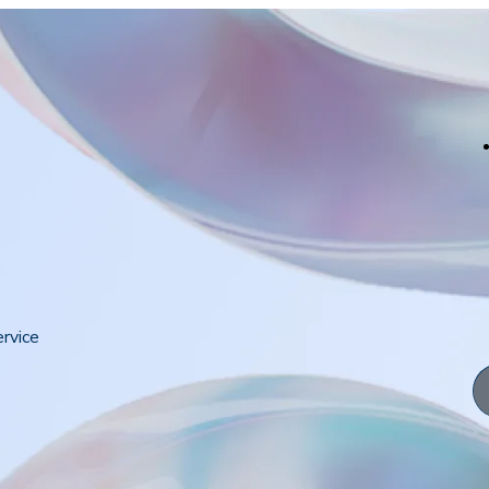
s
ervice
e