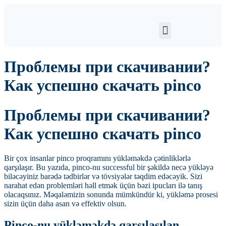
Проблемы при скачивании?
Как успешно скачать pinco
Проблемы при скачивании?
Как успешно скачать pinco
Bir çox insanlar pinco proqramını yükləməkdə çətinliklərlə
qarşılaşır. Bu yazıda, pinco-nu successful bir şəkildə necə yükləyə
biləcəyiniz barədə tədbirlər və tövsiyələr təqdim edəcəyik. Sizi
narahat edən problemləri həll etmək üçün bəzi ipucları ilə tanış
olacaqsınız. Məqaləmizin sonunda mümkündür ki, yükləmə prosesi
sizin üçün daha asan və effektiv olsun.
Pinco-nu yükləməkdə qarşılaşılan