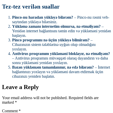
Tez-tez verilən suallar
Pinco-nu haradan yükləyə bilərəm?
– Pinco-nu rəsmi veb-
saytından yükləyə bilərsiniz.
Yükləmə zamanı internetim olmursa, nə etməliyəm?
–
Yenidən internet bağlantısını təmin edin və yükləməni yenidən
başlayın.
Pinco proqramını nə üçün yükləyə bilmirəm?
–
Cihazınızın sistem tələblərinə uyğun olup olmadığını
yoxlayın.
Antivirus proqramım yükləməni bloklayır, nə etməliyəm?
– Antivirus proqramını müvəqqəti olaraq dayandırın və daha
sonra yükləməni yenidən yoxlayın.
Bəzən yükləməm tamamlanmır, nə edə bilərəm?
– İnternet
bağlantınızı yoxlayın və yükləməni davam etdirmək üçün
cihazınızı yeniden başlatın.
Leave a Reply
Your email address will not be published.
Required fields are
marked
*
Comment
*