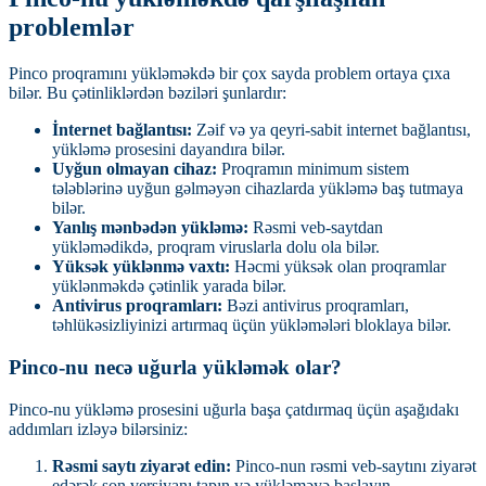
problemlər
Pinco proqramını yükləməkdə bir çox sayda problem ortaya çıxa
bilər. Bu çətinliklərdən bəziləri şunlardır:
İnternet bağlantısı:
Zəif və ya qeyri-sabit internet bağlantısı,
yükləmə prosesini dayandıra bilər.
Uyğun olmayan cihaz:
Proqramın minimum sistem
tələblərinə uyğun gəlməyən cihazlarda yükləmə baş tutmaya
bilər.
Yanlış mənbədən yükləmə:
Rəsmi veb-saytdan
yükləmədikdə, proqram viruslarla dolu ola bilər.
Yüksək yüklənmə vaxtı:
Həcmi yüksək olan proqramlar
yüklənməkdə çətinlik yarada bilər.
Antivirus proqramları:
Bəzi antivirus proqramları,
təhlükəsizliyinizi artırmaq üçün yükləmələri bloklaya bilər.
Pinco-nu necə uğurla yükləmək olar?
Pinco-nu yükləmə prosesini uğurla başa çatdırmaq üçün aşağıdakı
addımları izləyə bilərsiniz:
Rəsmi saytı ziyarət edin:
Pinco-nun rəsmi veb-saytını ziyarət
edərək son versiyanı tapın və yükləməyə başlayın.