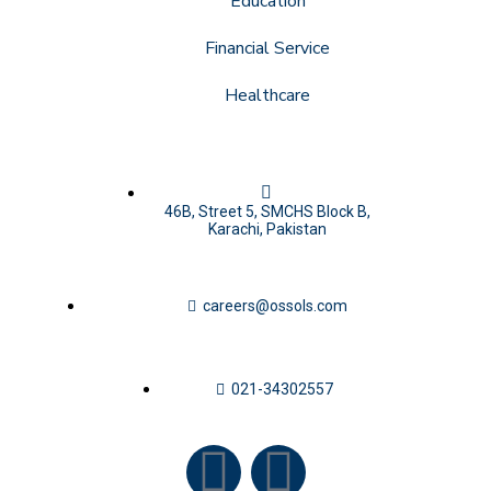
Education
Financial Service
Healthcare
46B, Street 5, SMCHS Block B,
Karachi, Pakistan
careers@ossols.com
021-34302557