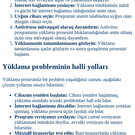
İnternet bağlantısını yoxlayın:
Yükləmə müddətində stabil
və güclü bir internet bağlantısı olduğundan əmin olun.
Uyğun cihazı seçin:
Proqramın sistem tələblərinə uyğun olan
düzgün cihazı seçin.
Antivirusu müvəqqəti olaraq dayandırın:
Antivirus
proqramının yükləmə prosesini bloklamadığından əmin olmaq
üçün onu müvəqqəti olaraq dayandırın.
Yüklənmənin tamamlanmasını gözləyin:
Yükləmə
tamamlanana qədər gözləyin və sonra quraşdırma prosesini
başlatın.
Yükləmə probleminin həlli yolları
Yükləmə prosesində bir problem yaşadığınız zaman, aşağıdakı
çözüm yollarını sınaya bilərsiniz:
Cihazını yeniden başlatın:
Cihazı yeniden başlatmaq,
yükləmə anındakı texniki problemləri həll edə bilər.
İnternet bağlantısını düzəldin:
İnternet bağlantısını yenidən
qurmaq, yükləmə prosesi üçün faydalı ola bilər.
Proqram versiyanızı yoxlayın:
Əgər curent versiyanın
yüklənməsi mümkün deyilsə, əvvəlki versiyanı da sınaya
bilərsiniz.
Müxtəlif brauzerlər test edin:
Bəzi brauzerlərdə yükləmə