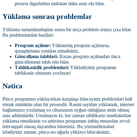
prosesi digərlərinə nisbətən daha asan ola bilər.
Yükləmə sonrası problemlər
Yükləmə tamamlandıqdan sonra bir neçə problem ortaya çıxa bilər.
Bu problemlərdən bəziləri:
Proqram açılmır:
Yüklənmiş proqram açılmırsa,
quraşdırmanı yenidən etməlisiniz.
Güncəlləmə tələbləri:
Bəzən proqram açılmadan öncə
güncəlləməni tələb edə bilər.
Təhlükəsizlik problemləri:
Yüklədiyiniz proqramın
təhlükəsiz olmasını yoxlayın!
Nəticə
Pinco proqramını yükləyərkən karşılaşa biləcəyiniz problemləri həll
etmək mümkün olan bir prosesdir. Rəsmi saytdan yükləmək, internet
bağlantınızı yoxlamaq və cihazınızın uyğun olduğuna əmin olmaq
əsas addımlardır. Unutmayın ki, hər zaman təhlükəsiz mənbələrdən
yükləmə etməlisiniz və antivirus proqramını tətbiq etməzdən əvvəl
müvəqqəti olaraq dayandıra bilərsiniz. Bu yönləndirmələri
izlədiyiniz zaman, pinco-nu uğurla yükləyə biləcəksiniz.