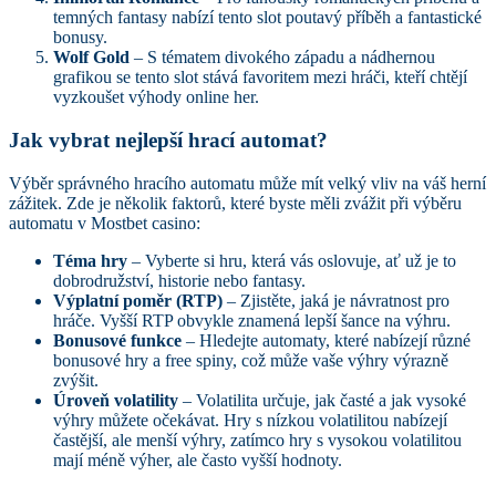
temných fantasy nabízí tento slot poutavý příběh a fantastické
bonusy.
Wolf Gold
– S tématem divokého západu a nádhernou
grafikou se tento slot stává favoritem mezi hráči, kteří chtějí
vyzkoušet výhody online her.
Jak vybrat nejlepší hrací automat?
Výběr správného hracího automatu může mít velký vliv na váš herní
zážitek. Zde je několik faktorů, které byste měli zvážit při výběru
automatu v Mostbet casino:
Téma hry
– Vyberte si hru, která vás oslovuje, ať už je to
dobrodružství, historie nebo fantasy.
Výplatní poměr (RTP)
– Zjistěte, jaká je návratnost pro
hráče. Vyšší RTP obvykle znamená lepší šance na výhru.
Bonusové funkce
– Hledejte automaty, které nabízejí různé
bonusové hry a free spiny, což může vaše výhry výrazně
zvýšit.
Úroveň volatility
– Volatilita určuje, jak časté a jak vysoké
výhry můžete očekávat. Hry s nízkou volatilitou nabízejí
častější, ale menší výhry, zatímco hry s vysokou volatilitou
mají méně výher, ale často vyšší hodnoty.