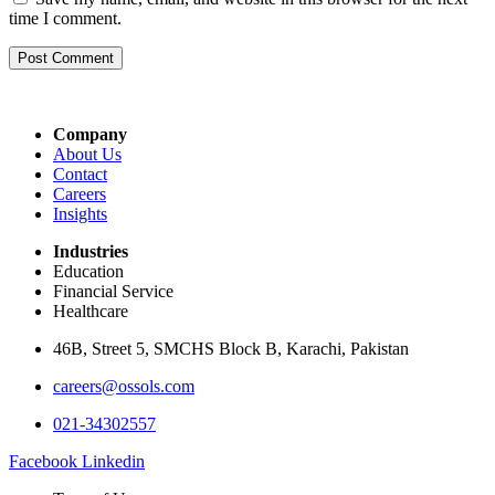
time I comment.
Company
About Us
Contact
Careers
Insights
Industries
Education
Financial Service
Healthcare
46B, Street 5, SMCHS Block B, Karachi, Pakistan
careers@ossols.com
021-34302557
Facebook
Linkedin