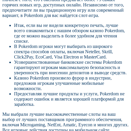
горячих новых игр, доступных онлайн. Независимо от того,
предпочитаете ли вы традиционную игру или современный
вариант, в Pokerdom для вас найдется слот-игра.
Итак, если вы не видели конкретную печать, лучше
всего ознакомиться с нашим обзором казино Pokerdom,
где ее можно выделить в более удобном для чтения
списке.
В Pokerdom игроки могут выбирать из широкого
спектра способов оплаты, включая Neteller, Skrill,
Click2Pay, EcoCard, Visa Electron и MasterCard.
Усовершенствованные банковские системы Pokerdom
гарантируют игрокам максимальную безопасность и
уверенность при внесении депозитов и выводе средств.
Казино Pokerdom произвело фурор в индустрии,
предложив игрокам улучшенные мобильные
возможности.
Предоставляя лучшие продукты и услуги, Pokerdom не
содержит ошибок и является хорошей платформой для
заработка.
Мы выбрали лучшие высококачественные слоты на ваш
выбор от лучших поставщиков программного обеспечения,
включая Microgaming, NetEnt, Amatic, Eyecon и многих других.
Все игровые действия доступны на мобильном сайте