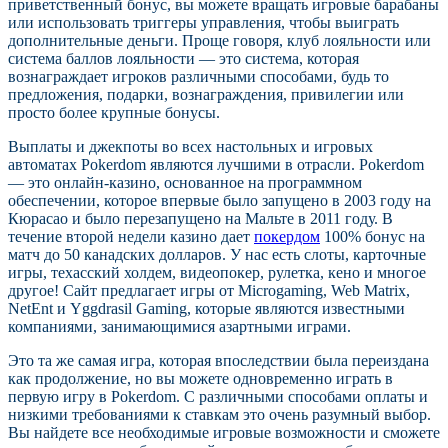
приветственный бонус, вы можете вращать игровые барабаны
или использовать триггеры управления, чтобы выиграть
дополнительные деньги. Проще говоря, клуб лояльности или
система баллов лояльности — это система, которая
вознаграждает игроков различными способами, будь то
предложения, подарки, вознаграждения, привилегии или
просто более крупные бонусы.
Выплаты и джекпоты во всех настольных и игровых
автоматах Pokerdom являются лучшими в отрасли. Pokerdom
— это онлайн-казино, основанное на программном
обеспечении, которое впервые было запущено в 2003 году на
Кюрасао и было перезапущено на Мальте в 2011 году. В
течение второй недели казино дает
покердом
100% бонус на
матч до 50 канадских долларов. У нас есть слоты, карточные
игры, техасский холдем, видеопокер, рулетка, кено и многое
другое! Сайт предлагает игры от Microgaming, Web Matrix,
NetEnt и Yggdrasil Gaming, которые являются известными
компаниями, занимающимися азартными играми.
Это та же самая игра, которая впоследствии была переиздана
как продолжение, но вы можете одновременно играть в
первую игру в Pokerdom. С различными способами оплаты и
низкими требованиями к ставкам это очень разумный выбор.
Вы найдете все необходимые игровые возможности и сможете