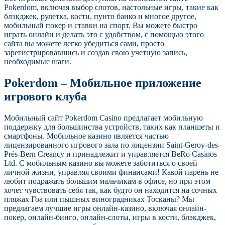
Pokerdom, включая выбор слотов, настольные игры, такие как
блэкджек, рулетка, кости, пунто банко и многое другое,
мобильный покер и ставки на спорт. Вы можете быстро
играть онлайн и делать это с удобством, с помощью этого
сайта вы можете легко убедиться сами, просто
зарегистрировавшись и создав свою учетную запись,
необходимые шаги.
Pokerdom – Мобильное приложение
игрового клуба
Мобильный сайт Pokerdom Casino предлагает мобильную
поддержку для большинства устройств, таких как планшеты и
смартфоны. Мобильное казино является частью
лицензированного игрового зала по лицензии Saint-Geroy-des-
Prés-Bern Creancy и принадлежит и управляется BeRo Casinos
Ltd. С мобильным казино вы можете заботиться о своей
личной жизни, управляя своими финансами! Какой парень не
любит подражать большим мальчикам в офисе, но при этом
хочет чувствовать себя так, как будто он находится на сочных
пляжах Гоа или пышных виноградниках Тосканы? Мы
предлагаем лучшие игры онлайн-казино, включая онлайн-
покер, онлайн-бинго, онлайн-слоты, игры в кости, блэкджек,