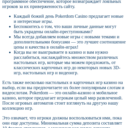
программное обеспечение, которое вознаграждает лояльных
игроков за их приверженность сайту.
Каждый божий день Pokerdom Casino предлагает новые
и интересные игры.
Беспокоитесь о том, что ваши личные данные могут
быть украдены онлайн-преступниками?
Мы всегда добавляем новые игры с новыми темами и
дополнительными бонусами — это лучшее соотношение
цены и качества в онлайн-играх!
Когда вы не выигрываете в казино и вам нужно
расслабиться, наслаждайтесь множеством различных
настольных игр, которые мы можем предложить, от
классических карточных игр до некоторых новых 3D-
игр, настольных игр и видеоигр.
Есть также несколько настольных и карточных игр казино на
выбор, если вы предпочитаете их более популярным слотам и
видеослотам. Pokerdom — это онлайн-казино и мобильное
казино, которое предлагает игрокам целый мир развлечений.
После игровых автоматов стоит взглянуть на другую нашу
коллекцию игр.
Это означает, что игроки должны воспользоваться ими, пока
они еще доступны. Минимальная сумма депозита составляет