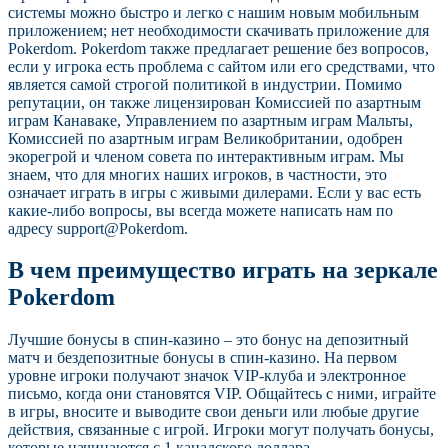
системы можно быстро и легко с нашим новым мобильным
приложением; нет необходимости скачивать приложение для
Pokerdom. Pokerdom также предлагает решение без вопросов,
если у игрока есть проблема с сайтом или его средствами, что
является самой строгой политикой в ​​​​индустрии. Помимо
репутации, он также лицензирован Комиссией по азартным
играм Канаваке, Управлением по азартным играм Мальты,
Комиссией по азартным играм Великобритании, одобрен
экорегрой и членом совета по интерактивным играм. Мы
знаем, что для многих наших игроков, в частности, это
означает играть в игры с живыми дилерами. Если у вас есть
какие-либо вопросы, вы всегда можете написать нам по
адресу support@Pokerdom.
В чем преимущество играть на зеркале
Pokerdom
Лучшие бонусы в спин-казино – это бонус на депозитный
матч и бездепозитные бонусы в спин-казино. На первом
уровне игроки получают значок VIP-клуба и электронное
письмо, когда они становятся VIP. Общайтесь с ними, играйте
в игры, вносите и выводите свои деньги или любые другие
действия, связанные с игрой. Игроки могут получать бонусы,
которые начинаются с 1 канадского доллара.