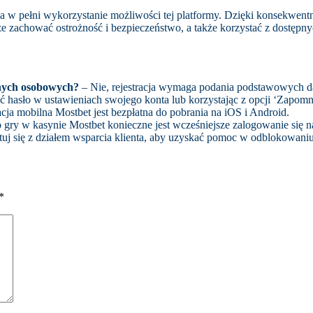
 w pełni wykorzystanie możliwości tej platformy. Dzięki konsekwentn
sze zachować ostrożność i bezpieczeństwo, a także korzystać z dostępny
anych osobowych?
– Nie, rejestracja wymaga podania podstawowych 
 hasło w ustawieniach swojego konta lub korzystając z opcji ‘Zapomni
acja mobilna Mostbet jest bezpłatna do pobrania na iOS i Android.
 gry w kasynie Mostbet konieczne jest wcześniejsze zalogowanie się n
uj się z działem wsparcia klienta, aby uzyskać pomoc w odblokowaniu
*