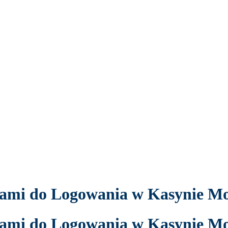
ami do Logowania w Kasynie Mo
ami do Logowania w Kasynie Mo