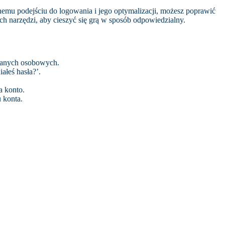
emu podejściu do logowania i jego optymalizacji, możesz poprawić
ch narzędzi, aby cieszyć się grą w sposób odpowiedzialny.
danych osobowych.
ałeś hasła?’.
a konto.
 konta.