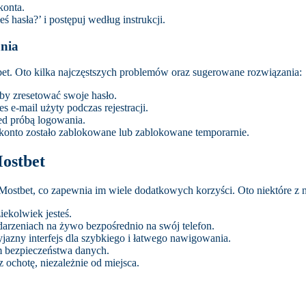
konta.
 hasła?’ i postępuj według instrukcji.
ania
t. Oto kilka najczęstszych problemów oraz sugerowane rozwiązania:
aby zresetować swoje hasło.
 e-mail użyty podczas rejestracji.
ed próbą logowania.
e konto zostało zablokowane lub zablokowane temporarnie.
ostbet
i Mostbet, co zapewnia im wiele dodatkowych korzyści. Oto niektóre z n
ekolwiek jesteś.
rzeniach na żywo bezpośrednio na swój telefon.
yjazny interfejs dla szybkiego i łatwego nawigowania.
 bezpieczeństwa danych.
 ochotę, niezależnie od miejsca.