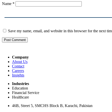
Name
*
Save my name, email, and website in this browser for the next ti
Company
About Us
Contact
Careers
Insights
Industries
Education
Financial Service
Healthcare
46B, Street 5, SMCHS Block B, Karachi, Pakistan