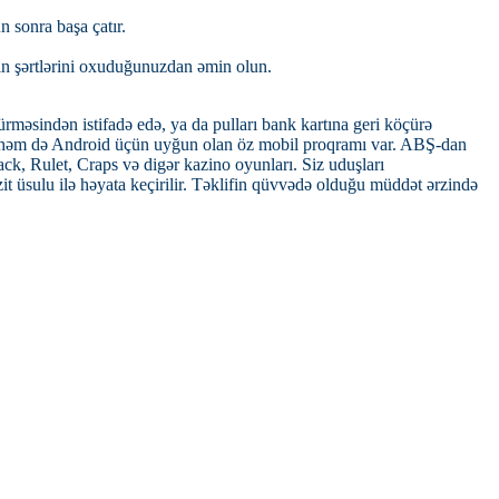
n sonra başa çatır.
in şərtlərini oxuduğunuzdan əmin olun.
ürməsindən istifadə edə, ya da pulları bank kartına geri köçürə
ne, həm də Android üçün uyğun olan öz mobil proqramı var. ABŞ-dan
ack, Rulet, Craps və digər kazino oyunları. Siz uduşları
it üsulu ilə həyata keçirilir. Təklifin qüvvədə olduğu müddət ərzində