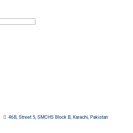
46B, Street 5, SMCHS Block B, Karachi, Pakistan