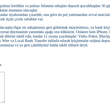
 pulsuz kreditlər və pulsuz fırlanma uduşları depozit qoyulduqdan 30 gü
məkdən məmnun olacaqlar.
alar siyahısından çıxarılıb, ona görə də pul yatırmazdan əvvəl mərclər
mək üçün çoxlu səbəblər var.
acaqlar.Əgər siz uduşlarınızı geri götürmək istəyirsinizsə, ya bank köç
əcə oynat düyməsinin yanındakı aşağı oxu klikləyin. Onların həm iPho
ı dilerlər təklif edir, bunlar 11 oyuna yayılmışdır: Video Poker, Blackj
k Wire və Local Bank Transfer istifadə edərək köçürmələr orijinal depoz
uzsa və ya geri çəkildiyiniz halda təklif etibarlı deyil.
*