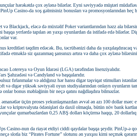
çular hərəkətdə çox əylənə bilərlər. Eyni səviyyədə müştəri müdafiəsi
lar PinUp Casino-da xoş gəlmisiniz bonusları və promosyonlarından heç
ulet və Blackjack, eləcə də müxtəlif Poker variantlarından həzz ala bilə
i başqa yerlərdə tapılan ən yaxşı oyunlardan da istifadə edə bilərlər. D
nlar var.
s kreditləri təqdim edəcək. Bu, təcrübənizi daha da yaxşılaşdıracaq və
ifadə etməklə siz qazanmaq şansınızı artıra və daha çox əylənə bilərsi
ao Lotereya və Oyun İdarəsi (LGA) tərəfindən lisenziyalıdır.
Fars Şahzadəsi və Candyland və başqalarıdır.
lsuz fırlanmalar və aldığınız hər hansı digər təşviqat stimulları istənilən
 və digər yüksək səviyyəli oyun studiyalarından onlayn oyunların tam s
ə onlar bonus məbləğinin bir neçə qatını nağdlaşdıra bilməzlər.
 əmanətlər üçün proses yekunlaşmazdan əvvəl ən azı 100 dollar mərc etm
ər və kriptovalyuta ödənişləri də daxil olmaqla, bütün növ bank kartları 
 oyunçular qumarbazlardan 0,25 ABŞ dolları köçürmə haqqı, 20 dollarlıq
Ups Casino-nun da riayət etdiyi ciddi qaydalar başqa şeydir. PinUp-ə q
 neçə slotla biz “Pirates Fortune” slotunu ən yaxşısı kimi seçmək qərarı