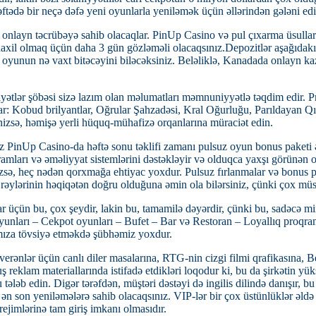
həftədə bir neçə dəfə yeni oyunlarla yeniləmək üçün əllərindən gələni edir
ı onlayn təcrübəyə sahib olacaqlar. PinUp Casino və pul çıxarma üsulları
uza daxil olmaq üçün daha 3 gün gözləməli olacaqsınız.Depozitlər aşağ
yunun nə vaxt bitəcəyini biləcəksiniz. Beləliklə, Kanadada onlayn kazi
ayətlər şöbəsi sizə lazım olan məlumatları məmnuniyyətlə təqdim edir. 
ar: Kobud brilyantlar, Oğrular Şahzadəsi, Kral Oğurluğu, Parıldayan Q
nizsə, həmişə yerli hüquq-mühafizə orqanlarına müraciət edin.
 siz PinUp Casino-da həftə sonu təklifi zamanı pulsuz oyun bonus paketi
mları və əməliyyat sistemlərini dəstəkləyir və olduqca yaxşı görünən o
izsə, heç nədən qorxmağa ehtiyac yoxdur. Pulsuz fırlanmalar və bonus pu
ylərinin həqiqətən doğru olduğuna əmin ola bilərsiniz, çünki çox müs
 üçün bu, çox şeydir, lakin bu, tamamilə dəyərdir, çünki bu, sadəcə mi
t oyunları – Cekpot oyunları – Bufet – Bar və Restoran – Loyallıq proqr
ımıza tövsiyə etməkdə şübhəmiz yoxdur.
rənlər üçün canlı diler masalarına, RTG-nin cizgi filmi qrafikasına, B
uş reklam materiallarında istifadə etdikləri loqodur ki, bu da şirkətin 
ləb edin. Digər tərəfdən, müştəri dəstəyi də ingilis dilində danışır, b
ən son yeniləmələrə sahib olacaqsınız. VIP-lər bir çox üstünlüklər əldə 
ejimlərinə tam giriş imkanı olmasıdır.