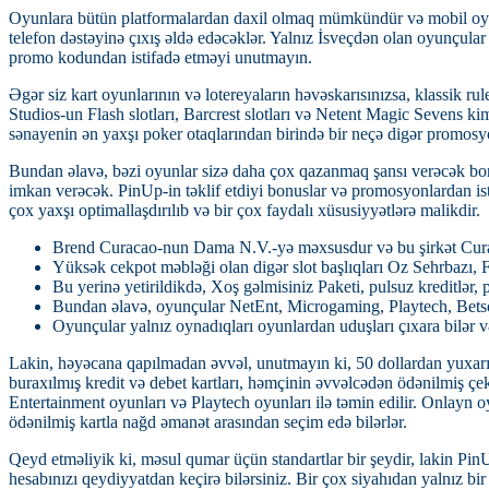
Oyunlara bütün platformalardan daxil olmaq mümkündür və mobil oyun
telefon dəstəyinə çıxış əldə edəcəklər. Yalnız İsveçdən olan oyunçu
promo kodundan istifadə etməyi unutmayın.
Əgər siz kart oyunlarının və lotereyaların həvəskarısınızsa, klassik r
Studios-un Flash slotları, Barcrest slotları və Netent Magic Sevens kim
sənayenin ən yaxşı poker otaqlarından birində bir neçə digər promosyo
Bundan əlavə, bəzi oyunlar sizə daha çox qazanmaq şansı verəcək bonu
imkan verəcək. PinUp-in təklif etdiyi bonuslar və promosyonlardan ist
çox yaxşı optimallaşdırılıb və bir çox faydalı xüsusiyyətlərə malikdir.
Brend Curacao-nun Dama N.V.-yə məxsusdur və bu şirkət Curac
Yüksək cekpot məbləği olan digər slot başlıqları Oz Sehrbazı, 
Bu yerinə yetirildikdə, Xoş gəlmisiniz Paketi, pulsuz kreditlər, pu
Bundan əlavə, oyunçular NetEnt, Microgaming, Playtech, Betsoft
Oyunçular yalnız oynadıqları oyunlardan uduşları çıxara bilər v
Lakin, həyəcana qapılmadan əvvəl, unutmayın ki, 50 dollardan yuxarı
buraxılmış kredit və debet kartları, həmçinin əvvəlcədən ödənilmiş çekl
Entertainment oyunları və Playtech oyunları ilə təmin edilir. Onlayn
ödənilmiş kartla nağd əmanət arasından seçim edə bilərlər.
Qeyd etməliyik ki, məsul qumar üçün standartlar bir şeydir, lakin Pin
hesabınızı qeydiyyatdan keçirə bilərsiniz. Bir çox siyahıdan yalnız bir