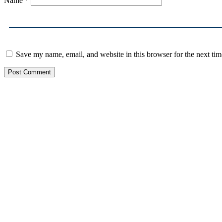
Name
*
Save my name, email, and website in this browser for the next ti