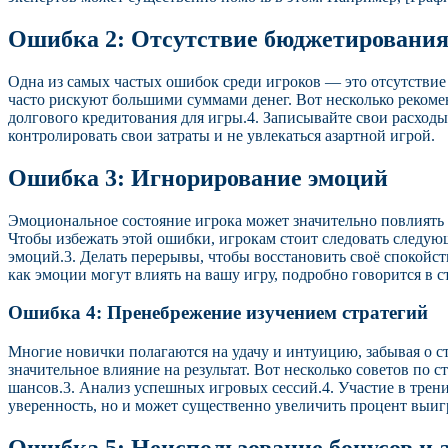
Ошибка 2: Отсутствие бюджетировани
Одна из самых частых ошибок среди игроков — это отсутствие 
часто рискуют большими суммами денег. Вот несколько рекоме
долгового кредитования для игры.4. Записывайте свои расход
контролировать свои затраты и не увлекаться азартной игрой.
Ошибка 3: Игнорирование эмоций
Эмоциональное состояние игрока может значительно повлиять 
Чтобы избежать этой ошибки, игрокам стоит следовать следующ
эмоций.3. Делать перерывы, чтобы восстановить своё спокойст
как эмоции могут влиять на вашу игру, подробно говорится в стат
Ошибка 4: Пренебрежение изучением стратегий
Многие новички полагаются на удачу и интуицию, забывая о с
значительное влияние на результат. Вот несколько советов по
шансов.3. Анализ успешных игровых сессий.4. Участие в трени
уверенность, но и может существенно увеличить процент выи