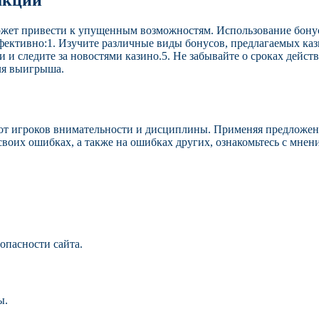
акций
жет привести к упущенным возможностям. Использование бонус
фективно:1. Изучите различные виды бонусов, предлагаемых каз
и и следите за новостями казино.5. Не забывайте о сроках дейс
ля выигрыша.
 от игроков внимательности и дисциплины. Применяя предложе
 своих ошибках, а также на ошибках других, ознакомьтесь с мне
опасности сайта.
ы.