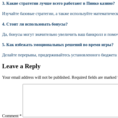
3. Какие стратегии лучше всего работают в Пинко казино?
Изучайте базовые стратегии, а также используйте математичес
4. Стоит ли использовать бонусы?
Да, бонусы могут значительно увеличить ваш банкролл и помоч
5. Как избежать эмоциональных решений во время игры?
Делайте перерывы, придерживайтесь установленного бюджета 
Leave a Reply
Your email address will not be published.
Required fields are marked
Comment
*