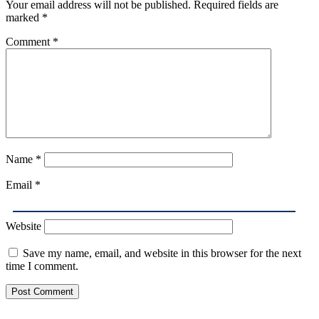
Your email address will not be published.
Required fields are
marked
*
Comment
*
Name
*
Email
*
Website
Save my name, email, and website in this browser for the next
time I comment.