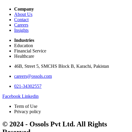
Company
About Us
Contact
Careers
Insights
Industries
Education
Financial Service
Healthcare
46B, Street 5, SMCHS Block B, Karachi, Pakistan
careers@ossols.com
021-34302557
Facebook
Linkedin
Term of Use
Privacy policy
© 2024 - Ossols Pvt Ltd. All Rights
Reserved.