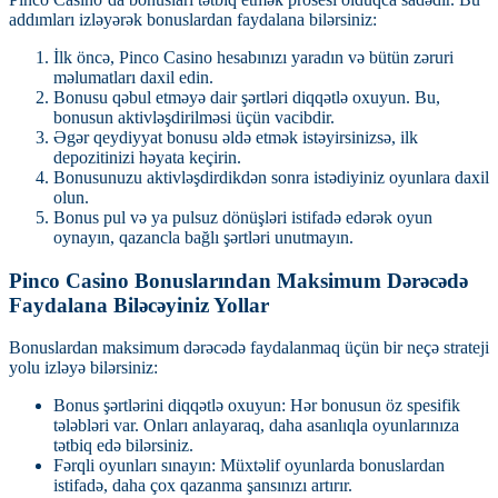
addımları izləyərək bonuslardan faydalana bilərsiniz:
İlk öncə, Pinco Casino hesabınızı yaradın və bütün zəruri
məlumatları daxil edin.
Bonusu qəbul etməyə dair şərtləri diqqətlə oxuyun. Bu,
bonusun aktivləşdirilməsi üçün vacibdir.
Əgər qeydiyyat bonusu əldə etmək istəyirsinizsə, ilk
depozitinizi həyata keçirin.
Bonusunuzu aktivləşdirdikdən sonra istədiyiniz oyunlara daxil
olun.
Bonus pul və ya pulsuz dönüşləri istifadə edərək oyun
oynayın, qazancla bağlı şərtləri unutmayın.
Pinco Casino Bonuslarından Maksimum Dərəcədə
Faydalana Biləcəyiniz Yollar
Bonuslardan maksimum dərəcədə faydalanmaq üçün bir neçə strateji
yolu izləyə bilərsiniz:
Bonus şərtlərini diqqətlə oxuyun: Hər bonusun öz spesifik
tələbləri var. Onları anlayaraq, daha asanlıqla oyunlarınıza
tətbiq edə bilərsiniz.
Fərqli oyunları sınayın: Müxtəlif oyunlarda bonuslardan
istifadə, daha çox qazanma şansınızı artırır.