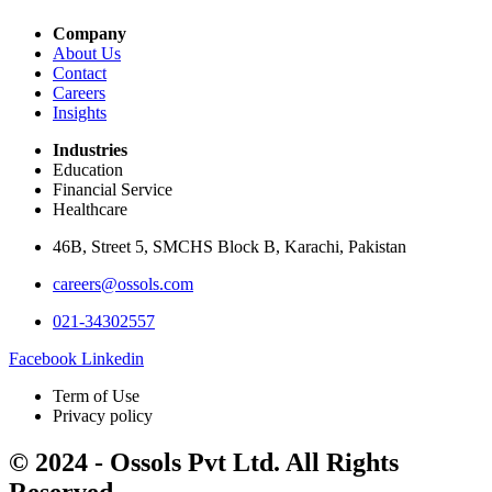
Company
About Us
Contact
Careers
Insights
Industries
Education
Financial Service
Healthcare
46B, Street 5, SMCHS Block B, Karachi, Pakistan
careers@ossols.com
021-34302557
Facebook
Linkedin
Term of Use
Privacy policy
© 2024 - Ossols Pvt Ltd. All Rights
Reserved.