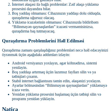
İnternet əlaqəsi ilə bağlı problemlər: Zəif əlaqə yükləmə
prosesini dayandıra bilər.
Boş yaddaş olmaması: Cihazınızın yaddaşı dolu olduqda,
quraşdırma uğursuz olacaq.
Yükləmə icazələrinin olmaması: Cihazınızda bildiribəm
“Bilinməyən qaynaqlardan” icazəni verməmisinizsə,
quraşdırma baş tutmayacaq.
Quraşdırma Problemlərini Həll Edilməsi
Quraşdırma zamanı qarşılaşdığınız problemləri necə həll edəcəyinizi
öyrənmək üçün aşağıdakı addımları izləyin:
Android versiyanızı yoxlayın, əgər köhnədirsə, sistemi
yeniləyin.
Boş yaddaşı artırmaq üçün lazımsız faylları silin və ya
tətbiqləri çıxarın.
Stabil internet bağlantısını təmin edin, əlaqənizi yoxlayın.
Ayarlar bölməsindən “Bilinməyən qaynaqlardan” yükləməyə
icazə verin.
Yenidən yükləmə prosesini başlamaq üçün tətbiqi silin və
proqramı yenidən yükləyin.
Nəticə