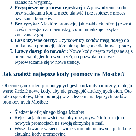
szanse na wygraną.
Przyspieszenie procesu rejestracji:
Wprowadzenie kodu
przy zakładaniu konta może ułatwić i przyspieszyć proces
uzyskania bonusów.
Bez ryzyka:
Niektóre promocje, jak cashback, oferują zwrot
części przegranych pieniędzy, co minimalizuje ryzyko
związane z grą.
Ekskluzywne oferty:
Użytkownicy kodów mają dostęp do
unikalnych promocji, które nie są dostępne dla innych graczy.
Łatwy dostęp do nowości:
Nowe kody często związane są z
premierami gier lub wydarzeń, co pozwala na łatwe
wprowadzanie się w nowe trendy.
Jak znaleźć najlepsze kody promocyjne Mostbet?
Obecnie rynek ofert promocyjnych jest bardzo dynamiczny, dlatego
warto śledzić nowe kody, aby nie przegapić atrakcyjnych ofert. Oto
kilka sposobów, które pomogą w znalezieniu najlepszych kodów
promocyjnych Mostbet:
Śledzenie oficjalnego bloga Mostbet
Rejestracja do newslettera, aby otrzymywać informacje o
nowych promocjach na swoją skrzynkę e-mail
Wyszukiwanie w sieci – wiele stron internetowych publikuje
aktualne kody promocyjne