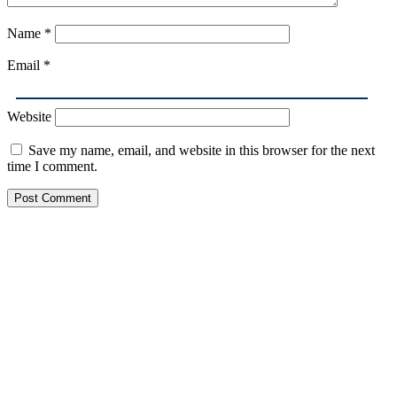
Name
*
Email
*
Website
Save my name, email, and website in this browser for the next
time I comment.