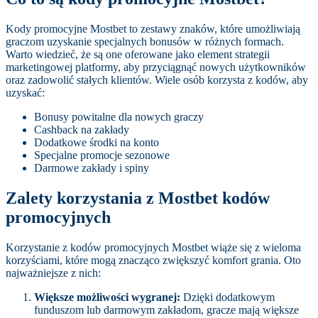
Kody promocyjne Mostbet to zestawy znaków, które umożliwiają
graczom uzyskanie specjalnych bonusów w różnych formach.
Warto wiedzieć, że są one oferowane jako element strategii
marketingowej platformy, aby przyciągnąć nowych użytkowników
oraz zadowolić stałych klientów. Wiele osób korzysta z kodów, aby
uzyskać:
Bonusy powitalne dla nowych graczy
Cashback na zakłady
Dodatkowe środki na konto
Specjalne promocje sezonowe
Darmowe zakłady i spiny
Zalety korzystania z Mostbet kodów
promocyjnych
Korzystanie z kodów promocyjnych Mostbet wiąże się z wieloma
korzyściami, które mogą znacząco zwiększyć komfort grania. Oto
najważniejsze z nich:
Większe możliwości wygranej:
Dzięki dodatkowym
funduszom lub darmowym zakładom, gracze mają większe