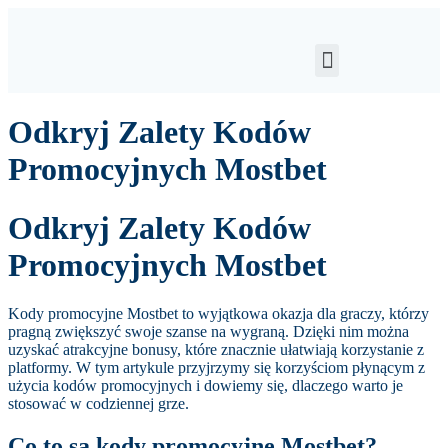
Odkryj Zalety Kodów
Promocyjnych Mostbet
Odkryj Zalety Kodów
Promocyjnych Mostbet
Kody promocyjne Mostbet to wyjątkowa okazja dla graczy, którzy
pragną zwiększyć swoje szanse na wygraną. Dzięki nim można
uzyskać atrakcyjne bonusy, które znacznie ułatwiają korzystanie z
platformy. W tym artykule przyjrzymy się korzyściom płynącym z
użycia kodów promocyjnych i dowiemy się, dlaczego warto je
stosować w codziennej grze.
Co to są kody promocyjne Mostbet?