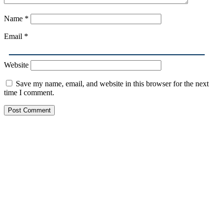
Name
*
Email
*
Website
Save my name, email, and website in this browser for the next
time I comment.