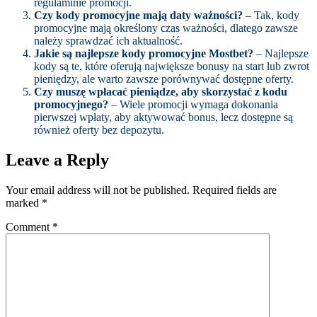
regulaminie promocji.
Czy kody promocyjne mają daty ważności?
– Tak, kody
promocyjne mają określony czas ważności, dlatego zawsze
należy sprawdzać ich aktualność.
Jakie są najlepsze kody promocyjne Mostbet?
– Najlepsze
kody są te, które oferują największe bonusy na start lub zwrot
pieniędzy, ale warto zawsze porównywać dostępne oferty.
Czy muszę wpłacać pieniądze, aby skorzystać z kodu
promocyjnego?
– Wiele promocji wymaga dokonania
pierwszej wpłaty, aby aktywować bonus, lecz dostępne są
również oferty bez depozytu.
Leave a Reply
Your email address will not be published.
Required fields are
marked
*
Comment
*