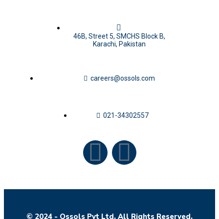
46B, Street 5, SMCHS Block B,
Karachi, Pakistan
careers@ossols.com
021-34302557
© 2024 - Ossols Pvt Ltd. All Rights Reserved.