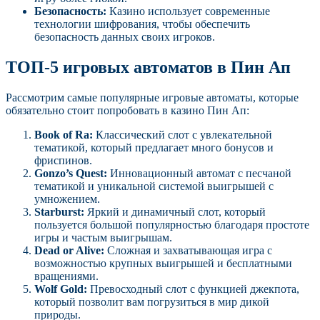
Безопасность:
Казино использует современные
технологии шифрования, чтобы обеспечить
безопасность данных своих игроков.
ТОП-5 игровых автоматов в Пин Ап
Рассмотрим самые популярные игровые автоматы, которые
обязательно стоит попробовать в казино Пин Ап:
Book of Ra:
Классический слот с увлекательной
тематикой, который предлагает много бонусов и
фриспинов.
Gonzo’s Quest:
Инновационный автомат с песчаной
тематикой и уникальной системой выигрышей с
умножением.
Starburst:
Яркий и динамичный слот, который
пользуется большой популярностью благодаря простоте
игры и частым выигрышам.
Dead or Alive:
Сложная и захватывающая игра с
возможностью крупных выигрышей и бесплатными
вращениями.
Wolf Gold:
Превосходный слот с функцией джекпота,
который позволит вам погрузиться в мир дикой
природы.