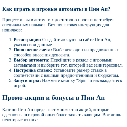
Как играть в игровые автоматы в Пин Ап?
Процесс игры в автоматах достаточно прост и не требует
специальных навыков. Вот пошаговая инструкция для
новичков:
Регистрация:
Создайте аккаунт на сайте Пин Ап,
указав свои данные.
Пополнение счета:
Выберите один из предложенных
способов внесения депозита.
Выбор автомата:
Перейдите в раздел с игровыми
автоматами и выберите тот, который вас заинтересовал.
Настройка ставок:
Установите размер ставок в
соответствии с вашими предпочтениями и бюджетом.
Запуск игры:
Нажмите кнопку “Spin” и наслаждайтесь
игрой.
Промо-акции и бонусы в Пин Ап
Казино Пин Ап предлагает множество акций, которые
сделают ваш игровой опыт более захватывающим. Вот лишь
некоторые из них: