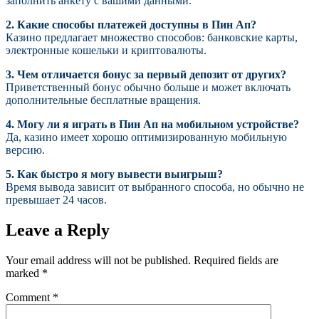
заполнить анкету с вашими данными.
2. Какие способы платежей доступны в Пин Ап?
Казино предлагает множество способов: банковские карты,
электронные кошельки и криптовалюты.
3. Чем отличается бонус за первый депозит от других?
Приветственный бонус обычно больше и может включать
дополнительные бесплатные вращения.
4. Могу ли я играть в Пин Ап на мобильном устройстве?
Да, казино имеет хорошо оптимизированную мобильную
версию.
5. Как быстро я могу вывести выигрыш?
Время вывода зависит от выбранного способа, но обычно не
превышает 24 часов.
Leave a Reply
Your email address will not be published.
Required fields are
marked
*
Comment
*