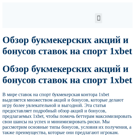
Обзор букмекерских акций и
бонусов ставок на спорт 1xbet
Обзор букмекерских акций и
бонусов ставок на спорт 1xbet
В мире ставок на спорт букмекерская контора 1xbet
выделяется множеством акций и бонусов, которые делают
игру более увлекательной и выгодной. Эта статья
предоставляет подробный обзор акций и бонусов,
предлагаемых 1xbet, чтобы помочь беттерам максимизировать
свои шансы на успех и минимизировать риски. Мы
рассмотрим основные типы бонусов, условия их получения, а
также преимущества, которые они предлагают игрокам.