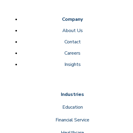
Company
About Us
Contact
Careers
Insights
Industries
Education
Financial Service
Healthcare