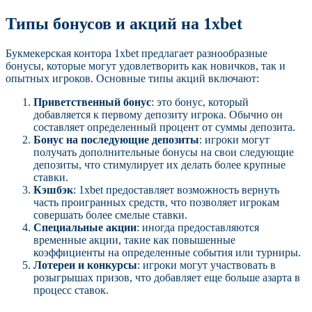
Типы бонусов и акций на 1xbet
Букмекерская контора 1xbet предлагает разнообразные
бонусы, которые могут удовлетворить как новичков, так и
опытных игроков. Основные типы акций включают:
Приветственный бонус
: это бонус, который
добавляется к первому депозиту игрока. Обычно он
составляет определенный процент от суммы депозита.
Бонус на последующие депозиты
: игроки могут
получать дополнительные бонусы на свои следующие
депозиты, что стимулирует их делать более крупные
ставки.
Кэшбэк
: 1xbet предоставляет возможность вернуть
часть проигранных средств, что позволяет игрокам
совершать более смелые ставки.
Специальные акции
: иногда предоставляются
временные акции, такие как повышенные
коэффициенты на определенные события или турниры.
Лотереи и конкурсы
: игроки могут участвовать в
розыгрышах призов, что добавляет еще больше азарта в
процесс ставок.