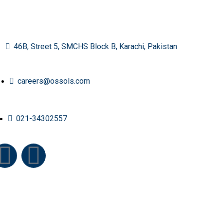
46B, Street 5, SMCHS Block B, Karachi, Pakistan
careers@ossols.com
021-34302557