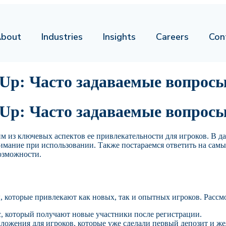
bout
Industries
Insights
Careers
Con
 Up: Часто задаваемые вопросы
 Up: Часто задаваемые вопросы
м из ключевых аспектов ее привлекательности для игроков. В д
внимание при использовании. Также постараемся ответить на са
озможности.
, которые привлекают как новых, так и опытных игроков. Рассм
 который получают новые участники после регистрации.
ожения для игроков, которые уже сделали первый депозит и же