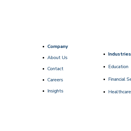
Company
Industrie
About Us
Education
Contact
Financial S
Careers
Insights
Healthcar