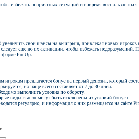
чтобы избежать неприятных ситуаций и вовремя воспользоватьс
б увеличить свои шансы на выигрыш, привлекая новых игроков 
следует еще до их активации, чтобы избежать недоразумений. П
тформе Pin Up.
 игрокам предлагается бонус на первый депозит, который сост
ьируется, но чаще всего составляет от 7 до 30 дней.
бходимо выполнить условия по обороту.
орые виды ставок могут быть исключены из условий бонуса.
одятся регулярно, и информация о них размещается на сайте Pi
*