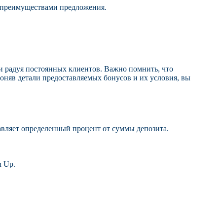
я преимуществами предложения.
и радуя постоянных клиентов. Важно помнить, что
оняв детали предоставляемых бонусов и их условия, вы
авляет определенный процент от суммы депозита.
n Up.