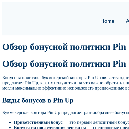
Home
A
Обзор бонусной политики Pin
Обзор бонусной политики Pin
Бонусная политика букмекерской конторы Pin Up является одни
предлагает Pin Up, как их получить и на что важно обратить 
могли максимально эффективно использовать предложенные в
Виды бонусов в Pin Up
Букмекерская контора Pin Up предлагает разнообразные бонусы
Приветственный бонус
— это первый депозитный бонус,
Бонусы на последующие депозиты
— специальные предл