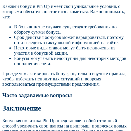
Каждый бонус в Pin Up имеет свои уникальные условия, с
которыми обязательно стоит ознакомиться. Важно понимать,
что:
В большинстве случаев существуют требования по
обороту суммы бонуса.
Срок действия бонусов может варьироваться, поэтому
стоит следить за актуальной информацией на сайте.
Некоторые виды ставок могут быть исключены из
участия в бонусной акции.
Бонусы могут быть недоступны для некоторых методов
пополнения счета.
Прежде чем активировать бонус, тщательно изучите правила,
чтобы избежать неприятных ситуаций и вовремя
воспользоваться преимуществами предложения.
Часто задаваемые вопросы
Заключение
Бонусная политика Pin Up представляет собой отличный
способ увеличить свои шансы на выигрыш, привлекая новых