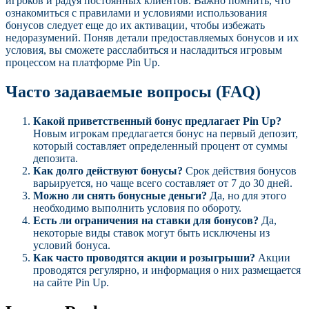
игроков и радуя постоянных клиентов. Важно помнить, что
ознакомиться с правилами и условиями использования
бонусов следует еще до их активации, чтобы избежать
недоразумений. Поняв детали предоставляемых бонусов и их
условия, вы сможете расслабиться и насладиться игровым
процессом на платформе Pin Up.
Часто задаваемые вопросы (FAQ)
Какой приветственный бонус предлагает Pin Up?
Новым игрокам предлагается бонус на первый депозит,
который составляет определенный процент от суммы
депозита.
Как долго действуют бонусы?
Срок действия бонусов
варьируется, но чаще всего составляет от 7 до 30 дней.
Можно ли снять бонусные деньги?
Да, но для этого
необходимо выполнить условия по обороту.
Есть ли ограничения на ставки для бонусов?
Да,
некоторые виды ставок могут быть исключены из
условий бонуса.
Как часто проводятся акции и розыгрыши?
Акции
проводятся регулярно, и информация о них размещается
на сайте Pin Up.