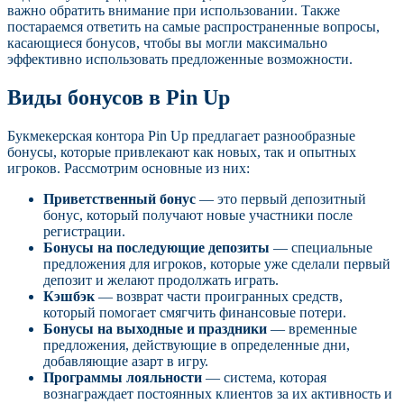
важно обратить внимание при использовании. Также
постараемся ответить на самые распространенные вопросы,
касающиеся бонусов, чтобы вы могли максимально
эффективно использовать предложенные возможности.
Виды бонусов в Pin Up
Букмекерская контора Pin Up предлагает разнообразные
бонусы, которые привлекают как новых, так и опытных
игроков. Рассмотрим основные из них:
Приветственный бонус
— это первый депозитный
бонус, который получают новые участники после
регистрации.
Бонусы на последующие депозиты
— специальные
предложения для игроков, которые уже сделали первый
депозит и желают продолжать играть.
Кэшбэк
— возврат части проигранных средств,
который помогает смягчить финансовые потери.
Бонусы на выходные и праздники
— временные
предложения, действующие в определенные дни,
добавляющие азарт в игру.
Программы лояльности
— система, которая
вознаграждает постоянных клиентов за их активность и