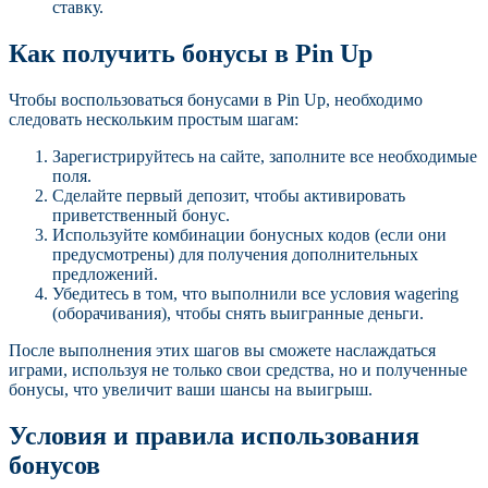
ставку.
Как получить бонусы в Pin Up
Чтобы воспользоваться бонусами в Pin Up, необходимо
следовать нескольким простым шагам:
Зарегистрируйтесь на сайте, заполните все необходимые
поля.
Сделайте первый депозит, чтобы активировать
приветственный бонус.
Используйте комбинации бонусных кодов (если они
предусмотрены) для получения дополнительных
предложений.
Убедитесь в том, что выполнили все условия wagering
(оборачивания), чтобы снять выигранные деньги.
После выполнения этих шагов вы сможете наслаждаться
играми, используя не только свои средства, но и полученные
бонусы, что увеличит ваши шансы на выигрыш.
Условия и правила использования
бонусов