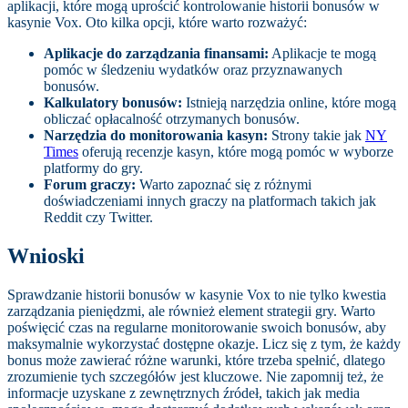
aplikacji, które mogą uprościć kontrolowanie historii bonusów w
kasynie Vox. Oto kilka opcji, które warto rozważyć:
Aplikacje do zarządzania finansami:
Aplikacje te mogą
pomóc w śledzeniu wydatków oraz przyznawanych
bonusów.
Kalkulatory bonusów:
Istnieją narzędzia online, które mogą
obliczać opłacalność otrzymanych bonusów.
Narzędzia do monitorowania kasyn:
Strony takie jak
NY
Times
oferują recenzje kasyn, które mogą pomóc w wyborze
platformy do gry.
Forum graczy:
Warto zapoznać się z różnymi
doświadczeniami innych graczy na platformach takich jak
Reddit czy Twitter.
Wnioski
Sprawdzanie historii bonusów w kasynie Vox to nie tylko kwestia
zarządzania pieniędzmi, ale również element strategii gry. Warto
poświęcić czas na regularne monitorowanie swoich bonusów, aby
maksymalnie wykorzystać dostępne okazje. Licz się z tym, że każdy
bonus może zawierać różne warunki, które trzeba spełnić, dlatego
zrozumienie tych szczegółów jest kluczowe. Nie zapomnij też, że
informacje uzyskane z zewnętrznych źródeł, takich jak media