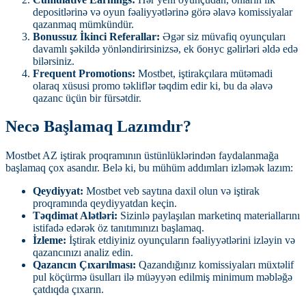
depositlərinə və oyun fəaliyyətlərinə görə əlavə komissiyalar
qazanmaq mümkündür.
Bonussuz İkinci Referallar:
Əgər siz müvafiq oyunçuları
davamlı şəkildə yönləndirirsinizsə, ek бонус gəlirləri əldə edə
bilərsiniz.
Frequent Promotions:
Mostbet, iştirakçılara mütəmadi
olaraq xüsusi promo təkliflər təqdim edir ki, bu da əlavə
qazanc üçün bir fürsətdir.
Necə Başlamaq Lazımdır?
Mostbet AZ iştirak proqramının üstünlüklərindən faydalanmağa
başlamaq çox asandır. Belə ki, bu mühüm addımları izləmək lazım:
Qeydiyyat:
Mostbet veb saytına daxil olun və iştirak
proqramında qeydiyyatdan keçin.
Təqdimat Alətləri:
Sizinlə paylaşılan marketinq materiallarını
istifadə edərək öz tanıtımınızı başlamaq.
İzleme:
İştirak etdiyiniz oyunçuların fəaliyyətlərini izləyin və
qazancınızı analiz edin.
Qazancın Çıxarılması:
Qazandığınız komissiyaları müxtəlif
pul köçürmə üsulları ilə müəyyən edilmiş minimum məbləğə
çatdıqda çıxarın.