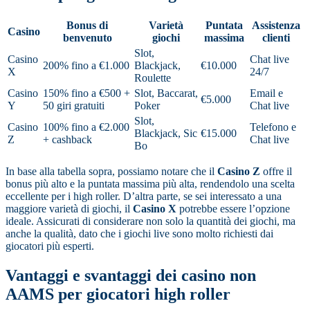
Bonus di
Varietà
Puntata
Assistenza
Casino
benvenuto
giochi
massima
clienti
Slot,
Casino
Chat live
200% fino a €1.000
Blackjack,
€10.000
X
24/7
Roulette
Casino
150% fino a €500 +
Slot, Baccarat,
Email e
€5.000
Y
50 giri gratuiti
Poker
Chat live
Slot,
Casino
100% fino a €2.000
Telefono e
Blackjack, Sic
€15.000
Z
+ cashback
Chat live
Bo
In base alla tabella sopra, possiamo notare che il
Casino Z
offre il
bonus più alto e la puntata massima più alta, rendendolo una scelta
eccellente per i high roller. D’altra parte, se sei interessato a una
maggiore varietà di giochi, il
Casino X
potrebbe essere l’opzione
ideale. Assicurati di considerare non solo la quantità dei giochi, ma
anche la qualità, dato che i giochi live sono molto richiesti dai
giocatori più esperti.
Vantaggi e svantaggi dei casino non
AAMS per giocatori high roller