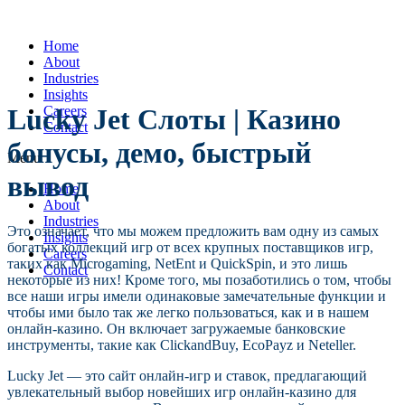
Home
About
Industries
Insights
Careers
Lucky Jet Слоты | Казино
Contact
бонусы, демо, быстрый
Menu
вывод
Home
About
Industries
Это означает, что мы можем предложить вам одну из самых
Insights
богатых коллекций игр от всех крупных поставщиков игр,
Careers
таких как Microgaming, NetEnt и QuickSpin, и это лишь
Contact
некоторые из них! Кроме того, мы позаботились о том, чтобы
все наши игры имели одинаковые замечательные функции и
чтобы ими было так же легко пользоваться, как и в нашем
онлайн-казино. Он включает загружаемые банковские
инструменты, такие как ClickandBuy, EcoPayz и Neteller.
Lucky Jet — это сайт онлайн-игр и ставок, предлагающий
увлекательный выбор новейших игр онлайн-казино для