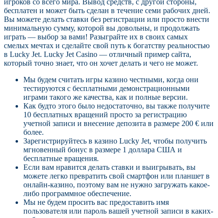
игроков со всего мира. Вывод средств, с другой стороны,
бесплатен и может быть сделан в течение семи рабочих дней.
Вы можете делать ставки без регистрации или просто внести
минимальную сумму, которой вы довольны, и продолжать
играть — выбор за вами! Разыграйте их в своих самых
смелых мечтах и сделайте свой путь к богатству реальностью
в Lucky Jet. Lucky Jet Casino — отличный пример сайта,
который точно знает, что он хочет делать и чего не может.
Мы будем считать игры казино честными, когда они
тестируются с бесплатными демонстрационными
играми такого же качества, как и полные версии.
Как будто этого было недостаточно, вы также получите
10 бесплатных вращений просто за регистрацию
учетной записи и внесение депозита в размере 200 € или
более.
Зарегистрируйтесь в казино Lucky Jet, чтобы получить
мгновенный бонус в размере 1 доллара США и
бесплатные вращения.
Если вам нравится делать ставки и выигрывать, вы
можете легко превратить свой смартфон или планшет в
онлайн-казино, поэтому вам не нужно загружать какое-
либо программное обеспечение.
Мы не будем просить вас предоставить имя
пользователя или пароль вашей учетной записи в каких-