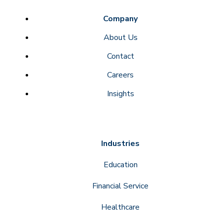
Company
About Us
Contact
Careers
Insights
Industries
Education
Financial Service
Healthcare