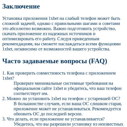
Заключение
Установка приложения 1xbet на слабый телефон может быть
сложной задачей, однако с правильными шагами и советами
это абсолютно возможно. Важно подготовить устройство,
скачать приложение из надежных источников и
оптимизировать его работу. Следуя приведенным
рекомендациям, вы сможете наслаждаться всеми функциями
1xbet, независимо от возможностей вашего устройства.
Часто задаваемые вопросы (FAQ)
1. Как проверить совместимость телефона с приложением
1xbet?
Проверьте минимальные системные требования на
официальном сайте 1xbet и убедитесь, что ваш телефон
соответствует им.
2. Можно ли установить 1xbet на телефон с устаревшей ОС?
В большинстве случаев, если ваша ОС слишком старая,
приложение может не устанавливаться. Рекомендуется
обновить ОС до последней версии.
3. Что делать, если приложение не устанавливается?
Убедитесь, что вы разрешили установку из неизвестных