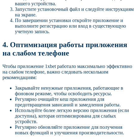
вашего устройства.
Запустите установочный файл и следуйте инструкциям
на экране.
По завершении установки откройте приложение и
выполните регистрацию или вход в существующую
учетную запись.
4. Оптимизация работы приложения
на слабом телефоне
Чтобы приложение 1xbet работало максимально эффективно
на слабом телефоне, важно следовать нескольким
рекомендациям:
Закрывайте ненужные приложения, работающие в
фоновом режиме, чтобы освободить ресурсы.
Регулярно очищайте кеш приложения для
предотвращения зависаний и замедления работы.
Используйте более легкую версию приложения (если
доступна), которая оптимизирована для слабых
устройств.
Регулярно обновляйте приложение для получения
новых функций и улучшения производительности.