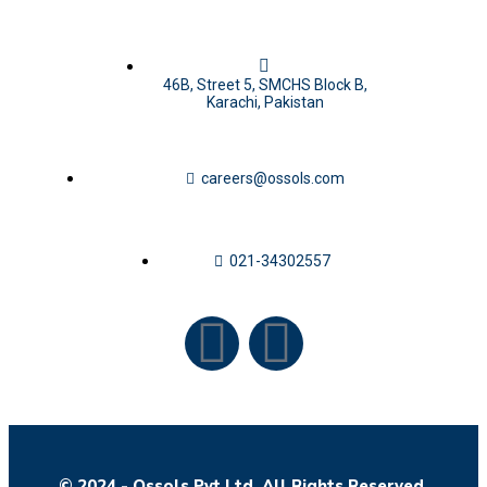
46B, Street 5, SMCHS Block B,
Karachi, Pakistan
careers@ossols.com
021-34302557
© 2024 - Ossols Pvt Ltd. All Rights Reserved.