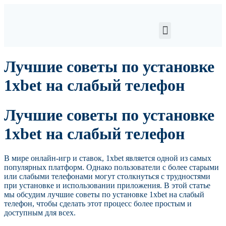
Лучшие советы по установке
1xbet на слабый телефон
Лучшие советы по установке
1xbet на слабый телефон
В мире онлайн-игр и ставок, 1xbet является одной из самых
популярных платформ. Однако пользователи с более старыми
или слабыми телефонами могут столкнуться с трудностями
при установке и использовании приложения. В этой статье
мы обсудим лучшие советы по установке 1xbet на слабый
телефон, чтобы сделать этот процесс более простым и
доступным для всех.