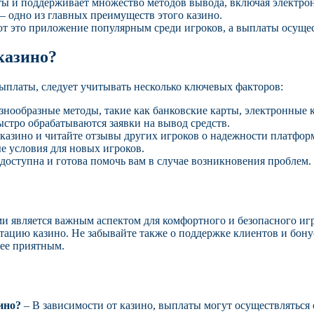
ы и поддерживает множество методов вывода, включая электро
– одно из главных преимуществ этого казино.
т это приложение популярным среди игроков, а выплаты осущес
казино?
ыплаты, следует учитывать несколько ключевых факторов:
азнообразные методы, такие как банковские карты, электронные
стро обрабатываются заявки на вывод средств.
казино и читайте отзывы других игроков о надежности платфор
е условия для новых игроков.
доступна и готова помочь вам в случае возникновения проблем.
и является важным аспектом для комфортного и безопасного иг
утацию казино. Не забывайте также о поддержке клиентов и бон
лее приятным.
ино?
– В зависимости от казино, выплаты могут осуществляться 