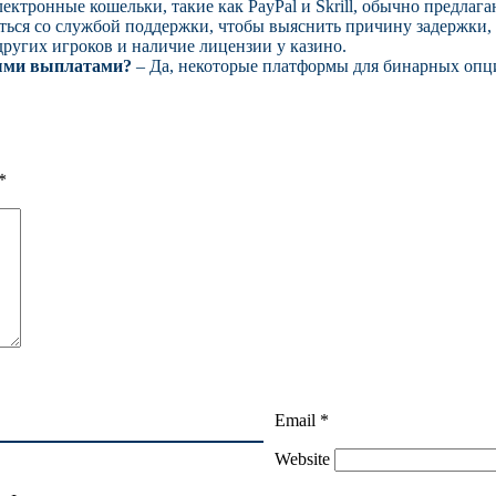
ектронные кошельки, такие как PayPal и Skrill, обычно предла
ться со службой поддержки, чтобы выяснить причину задержки, 
ругих игроков и наличие лицензии у казино.
рыми выплатами?
– Да, некоторые платформы для бинарных опц
*
Email
*
Website