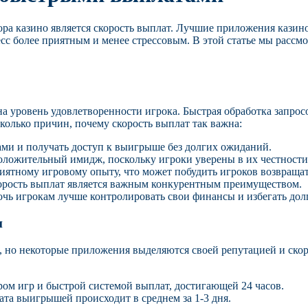
а казино является скорость выплат. Лучшие приложения казин
сс более приятным и менее стрессовым. В этой статье мы расс
а уровень удовлетворенности игрока. Быстрая обработка запрос
колько причин, почему скорость выплат так важна:
ми и получать доступ к выигрыше без долгих ожиданий.
оложительный имидж, поскольку игроки уверены в их честности
ятному игровому опыту, что может побудить игроков возвращат
корость выплат является важным конкурентным преимуществом.
ь игрокам лучше контролировать свои финансы и избегать дол
и
 но некоторые приложения выделяются своей репутацией и ско
м игр и быстрой системой выплат, достигающей 24 часов.
та выигрышей происходит в среднем за 1-3 дня.