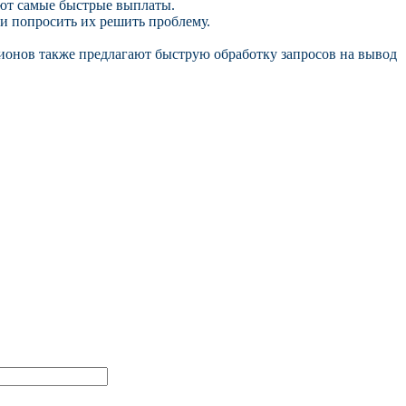
гают самые быстрые выплаты.
и попросить их решить проблему.
ионов также предлагают быструю обработку запросов на вывод