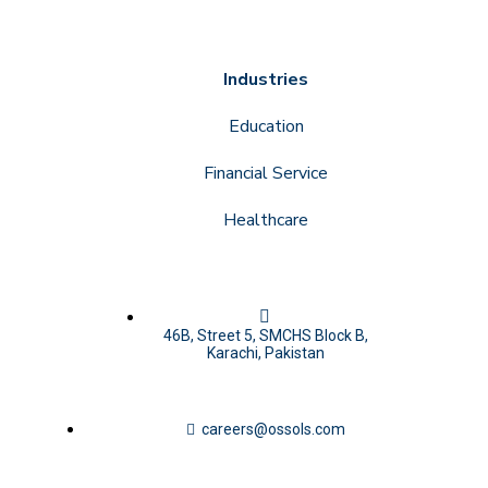
Industries
Education
Financial Service
Healthcare
46B, Street 5, SMCHS Block B,
Karachi, Pakistan
careers@ossols.com