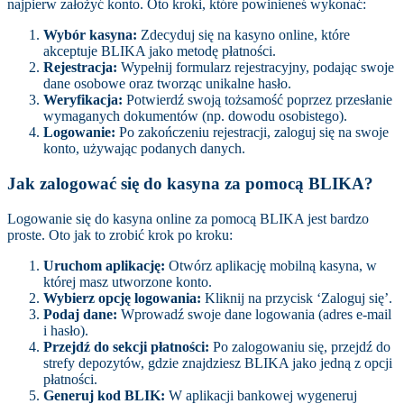
najpierw założyć konto. Oto kroki, które powinieneś wykonać:
Wybór kasyna:
Zdecyduj się na kasyno online, które
akceptuje BLIKA jako metodę płatności.
Rejestracja:
Wypełnij formularz rejestracyjny, podając swoje
dane osobowe oraz tworząc unikalne hasło.
Weryfikacja:
Potwierdź swoją tożsamość poprzez przesłanie
wymaganych dokumentów (np. dowodu osobistego).
Logowanie:
Po zakończeniu rejestracji, zaloguj się na swoje
konto, używając podanych danych.
Jak zalogować się do kasyna za pomocą BLIKA?
Logowanie się do kasyna online za pomocą BLIKA jest bardzo
proste. Oto jak to zrobić krok po kroku:
Uruchom aplikację:
Otwórz aplikację mobilną kasyna, w
której masz utworzone konto.
Wybierz opcję logowania:
Kliknij na przycisk ‘Zaloguj się’.
Podaj dane:
Wprowadź swoje dane logowania (adres e-mail
i hasło).
Przejdź do sekcji płatności:
Po zalogowaniu się, przejdź do
strefy depozytów, gdzie znajdziesz BLIKA jako jedną z opcji
płatności.
Generuj kod BLIK:
W aplikacji bankowej wygeneruj