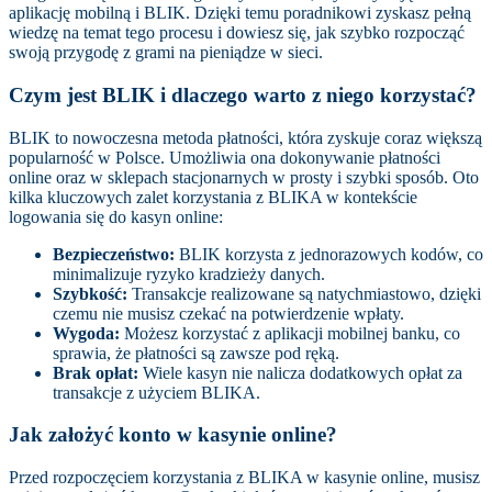
aplikację mobilną i BLIK. Dzięki temu poradnikowi zyskasz pełną
wiedzę na temat tego procesu i dowiesz się, jak szybko rozpocząć
swoją przygodę z grami na pieniądze w sieci.
Czym jest BLIK i dlaczego warto z niego korzystać?
BLIK to nowoczesna metoda płatności, która zyskuje coraz większą
popularność w Polsce. Umożliwia ona dokonywanie płatności
online oraz w sklepach stacjonarnych w prosty i szybki sposób. Oto
kilka kluczowych zalet korzystania z BLIKA w kontekście
logowania się do kasyn online:
Bezpieczeństwo:
BLIK korzysta z jednorazowych kodów, co
minimalizuje ryzyko kradzieży danych.
Szybkość:
Transakcje realizowane są natychmiastowo, dzięki
czemu nie musisz czekać na potwierdzenie wpłaty.
Wygoda:
Możesz korzystać z aplikacji mobilnej banku, co
sprawia, że płatności są zawsze pod ręką.
Brak opłat:
Wiele kasyn nie nalicza dodatkowych opłat za
transakcje z użyciem BLIKA.
Jak założyć konto w kasynie online?
Przed rozpoczęciem korzystania z BLIKA w kasynie online, musisz