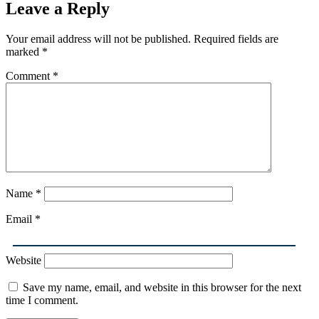
Leave a Reply
Your email address will not be published.
Required fields are
marked
*
Comment
*
Name
*
Email
*
Website
Save my name, email, and website in this browser for the next
time I comment.