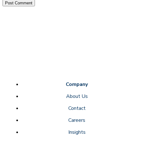
Company
About Us
Contact
Careers
Insights