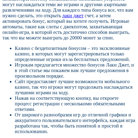
могут наслаждаться теми же играми и другими азартными
развлечениями на ходу. Для каждого типа бонуса все, что вам
нужно сделать, это открыть
лаки джет
счет, а затем
активировать бонус, который вы хотите получить. Игровые
автоматы, такие как слоты с джекпотом, захватывающая
онлайн-игра, в которой есть достаточно способов выиграть,
так что вы можете выиграть до 20000 монет за спин.
Казино с бездепозитным бонусом – это эксклюзивные
казино, в которых могут зарегистрироваться только
определенные игроки из-за бесплатных предложений.
Игрокам предлагается множество бонусов Лаки Джет, и
в этой статье мы покажем вам лучшие предложения в
произвольном порядке.
Сайт предоставляет лучшие возможности мобильного
казино, так что игроки могут продолжать наслаждаться
лучшими играми на ходу.
Нажав на соответствующую кнопку, вы откроете
процесс регистрации с несколькими обязательными
ответами.
От широкого разнообразия игр до отличной графики и
аккуратного пользовательского интерфейса, каждая игра
разработана так, чтобы быть понятной и простой в
использовании.