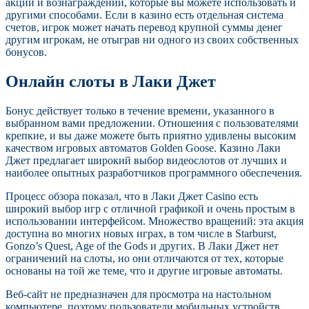
акций и вознаграждений, которые вы можете использовать и
другими способами. Если в казино есть отдельная система
счетов, игрок может начать перевод крупной суммы денег
другим игрокам, не отыграв ни одного из своих собственных
бонусов.
Онлайн слоты в Лаки Джет
Бонус действует только в течение времени, указанного в
выбранном вами предложении. Отношения с пользователями
крепкие, и вы даже можете быть приятно удивлены высоким
качеством игровых автоматов Golden Goose. Казино Лаки
Джет предлагает широкий выбор видеослотов от лучших и
наиболее опытных разработчиков программного обеспечения.
Процесс обзора показал, что в Лаки Джет Casino есть
широкий выбор игр с отличной графикой и очень простым в
использовании интерфейсом. Множество вращений: эта акция
доступна во многих новых играх, в том числе в Starburst,
Gonzo’s Quest, Age of the Gods и других. В Лаки Джет нет
ограничений на слоты, но они отличаются от тех, которые
основаны на той же теме, что и другие игровые автоматы.
Веб-сайт не предназначен для просмотра на настольном
компьютере, поэтому пользователи мобильных устройств