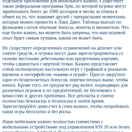
отдельное приложение для мобильного казино. Существует
также реферальная программа Spin, по которой игроки могут
зарабатывать бонус до 1000 долларов в месяц за спины в
обмен на то, что знакомят друзей с прекрасными моментами,
которые можно провести в Лаки Джет. Таблица выплат по
функциям слотов обычная: бонусы, монеты и множители. Что
еще более важно, вы можете быть уверены, что ваш игровой
опыт будет самым лучшим, каким он может быть.
Не существует определенных ограничений на депозит или
снятие средств, и игроки могут даже зарегистрироваться со
своими местными дебетовыми или кредитными картами,
чтобы сдвинуться с мертвой точки. Казино представляет
собой полноценную настольную игру с графикой в ​​реальном
времени и интерфейсом «нажми и играй». Просто закрутите
один из бездепозитных бонусов, перечисленных выше, чтобы
начать. Кроме того, он предлагает ряд валют, подходящих для
различных игроков и их предпочтений, не беспокоясь о
комиссиях и других проблемах. Все депозиты и снятие
полностью безопасны и безопасны в любое время.
Зарегистрируйте демо-счет в спин-казино, чтобы попробовать
наши игры бесплатно и без риска.
Наше мобильное казино полностью совместимо с
мобильными устройствами под управлением iOS 10 или более