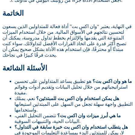
اجعل استخدام الأداة جزءاً من روتينك اليومي في تداولك.
الخاتمة
في النهاية، يعتبر “وان اكس بت” أداة فعالة للمتداولين الذين يسعون
لتحسين نتائجهم في الأسواق المالية. من خلال استخدام الميزات
المتنوعة التي يقدمها والإلتزام بخطط تداول مدروسة، يمكنك أن
تصبح أكثر قدرة على اتخاذ القرارات الأفضل لتداولاتك. سواء كنت
مبتدئًا أو محترفًا، فإن استخدام هذه الأداة بشكل صحيح يمكن أن
يحدث فرقًا كبيرًا في نجاحك.
الأسئلة الشائعة
ما هو وان اكس بت؟
هو تطبيق يساعد المتداولين على تحسين
استراتيجياتهم من خلال تحليل البيانات وتقديم أدوات وقوائم
مفيدة.
هل يمكن استخدام وان اكس بت للمبتدئين؟
نعم، يمتلك
التطبيق واجهة سهلة تجعل من السهل على المبتدئين استيعابها
واستخدامها.
ما هي أبرز ميزات وان اكس بت؟
تتضمن التحليل الفني،
البيانات الحية، والتنبيهات السوقية.
هل يتطلب استخدام وان اكس بت خبرة سابقة في التداول؟
لا، يمكن للمبتدئين البدء بمساعدة التعليمات الموجودة في