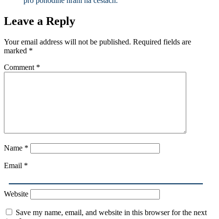
pro pohodlné hraní na cestách.
Leave a Reply
Your email address will not be published.
Required fields are
marked
*
Comment
*
Name
*
Email
*
Website
Save my name, email, and website in this browser for the next