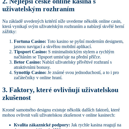
2. Nejlepší české online kasina s
uživatelským rozhraním
Na základě uvedených kritérií níže uvedeme několik online casin,
která vynikají svým uživatelským rozhraním a nabízejí skvělé herní
zážitky:
Fortuna Casino:
Toto kasino se pyšní moderním designem,
jasnou navigací a skvělou mobilní aplikací.
Tipsport Casino:
S minimalistickým stylem a rychlým
načítáním se Tipsport umisťuje na přední příčce.
Betor Casino:
Nabízí uživatelsky přívětivé rozhraní s
atraktivními bonusy.
Synottip Casino:
Je známé svou jednoduchostí, a to i pro
začátečníky v online hraní.
3. Faktory, které ovlivňují uživatelskou
zkušenost
Kromě samotného designu existuje několik dalších faktorů, které
mohou ovlivnit vaši uživatelskou zkušenost v online kasinech:
Kvalita zákaznické podpory:
Jak rychle kasina reagují na