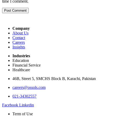
time I comment.
Company
About Us
Contact
Careers
Insights
Industries
Education
Financial Service
Healthcare
46B, Street 5, SMCHS Block B, Karachi, Pakistan
careers@ossols.com
021-34302557
Facebook
Linkedin
Term of Use