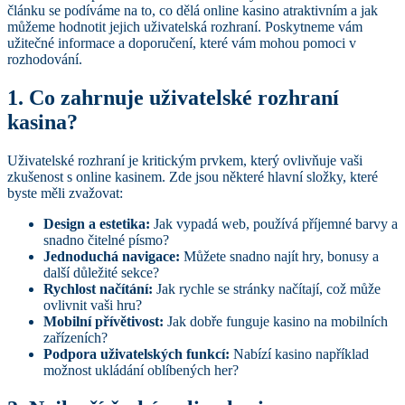
článku se podíváme na to, co dělá online kasino atraktivním a jak
můžeme hodnotit jejich uživatelská rozhraní. Poskytneme vám
užitečné informace a doporučení, které vám mohou pomoci v
rozhodování.
1. Co zahrnuje uživatelské rozhraní
kasina?
Uživatelské rozhraní je kritickým prvkem, který ovlivňuje vaši
zkušenost s online kasinem. Zde jsou některé hlavní složky, které
byste měli zvažovat:
Design a estetika:
Jak vypadá web, používá příjemné barvy a
snadno čitelné písmo?
Jednoduchá navigace:
Můžete snadno najít hry, bonusy a
další důležité sekce?
Rychlost načítání:
Jak rychle se stránky načítají, což může
ovlivnit vaši hru?
Mobilní přívětivost:
Jak dobře funguje kasino na mobilních
zařízeních?
Podpora uživatelských funkcí:
Nabízí kasino například
možnost ukládání oblíbených her?