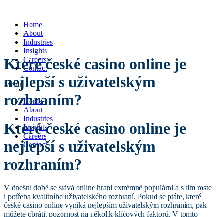
Home
About
Industries
Insights
Careers
Které české casino online je
Contact
nejlepší s uživatelským
Menu
rozhraním?
Home
About
Industries
Které české casino online je
Insights
Careers
nejlepší s uživatelským
Contact
rozhraním?
V dnešní době se stává online hraní extrémně populární a s tím roste
i potřeba kvalitního uživatelského rozhraní. Pokud se ptáte, které
české casino online vyniká nejlepším uživatelským rozhraním, pak
můžete obrátit pozornost na několik klíčových faktorů. V tomto