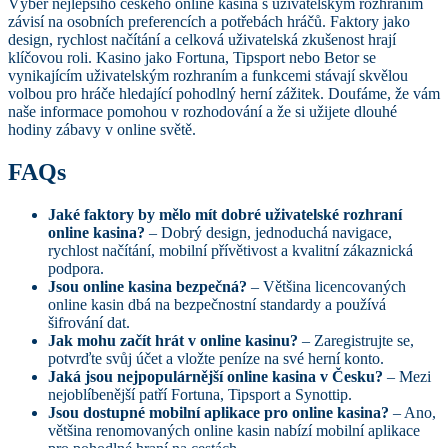
Výběr nejlepšího českého online kasina s uživatelským rozhraním
závisí na osobních preferencích a potřebách hráčů. Faktory jako
design, rychlost načítání a celková uživatelská zkušenost hrají
klíčovou roli. Kasino jako Fortuna, Tipsport nebo Betor se
vynikajícím uživatelským rozhraním a funkcemi stávají skvělou
volbou pro hráče hledající pohodlný herní zážitek. Doufáme, že vám
naše informace pomohou v rozhodování a že si užijete dlouhé
hodiny zábavy v online světě.
FAQs
Jaké faktory by mělo mít dobré uživatelské rozhraní
online kasina?
– Dobrý design, jednoduchá navigace,
rychlost načítání, mobilní přívětivost a kvalitní zákaznická
podpora.
Jsou online kasina bezpečná?
– Většina licencovaných
online kasin dbá na bezpečnostní standardy a používá
šifrování dat.
Jak mohu začít hrát v online kasinu?
– Zaregistrujte se,
potvrďte svůj účet a vložte peníze na své herní konto.
Jaká jsou nejpopulárnější online kasina v Česku?
– Mezi
nejoblíbenější patří Fortuna, Tipsport a Synottip.
Jsou dostupné mobilní aplikace pro online kasina?
– Ano,
většina renomovaných online kasin nabízí mobilní aplikace