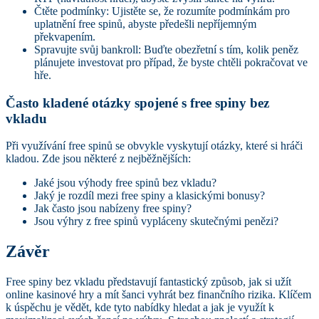
Čtěte podmínky: Ujistěte se, že rozumíte podmínkám pro
uplatnění free spinů, abyste předešli nepříjemným
překvapením.
Spravujte svůj bankroll: Buďte obezřetní s tím, kolik peněz
plánujete investovat pro případ, že byste chtěli pokračovat ve
hře.
Často kladené otázky spojené s free spiny bez
vkladu
Při využívání free spinů se obvykle vyskytují otázky, které si hráči
kladou. Zde jsou některé z nejběžnějších:
Jaké jsou výhody free spinů bez vkladu?
Jaký je rozdíl mezi free spiny a klasickými bonusy?
Jak často jsou nabízeny free spiny?
Jsou výhry z free spinů vypláceny skutečnými penězi?
Závěr
Free spiny bez vkladu představují fantastický způsob, jak si užít
online kasinové hry a mít šanci vyhrát bez finančního rizika. Klíčem
k úspěchu je vědět, kde tyto nabídky hledat a jak je využít k