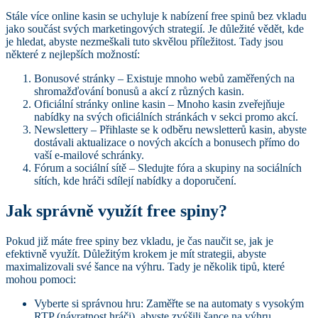
Stále více online kasin se uchyluje k nabízení free spinů bez vkladu
jako součást svých marketingových strategií. Je důležité vědět, kde
je hledat, abyste nezmeškali tuto skvělou příležitost. Tady jsou
některé z nejlepších možností:
Bonusové stránky – Existuje mnoho webů zaměřených na
shromažďování bonusů a akcí z různých kasin.
Oficiální stránky online kasin – Mnoho kasin zveřejňuje
nabídky na svých oficiálních stránkách v sekci promo akcí.
Newslettery – Přihlaste se k odběru newsletterů kasin, abyste
dostávali aktualizace o nových akcích a bonusech přímo do
vaší e-mailové schránky.
Fórum a sociální sítě – Sledujte fóra a skupiny na sociálních
sítích, kde hráči sdílejí nabídky a doporučení.
Jak správně využít free spiny?
Pokud již máte free spiny bez vkladu, je čas naučit se, jak je
efektivně využít. Důležitým krokem je mít strategii, abyste
maximalizovali své šance na výhru. Tady je několik tipů, které
mohou pomoci:
Vyberte si správnou hru: Zaměřte se na automaty s vysokým
RTP (návratnost hráči), abyste zvýšili šance na výhru.