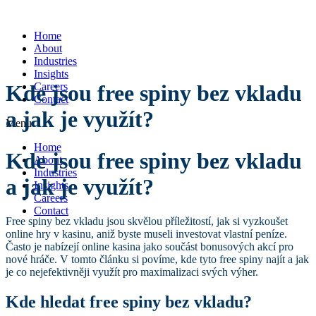
Home
About
Industries
Insights
Careers
Kde jsou free spiny bez vkladu
Contact
a jak je využít?
Menu
Home
Kde jsou free spiny bez vkladu
About
Industries
a jak je využít?
Insights
Careers
Contact
Free spiny bez vkladu jsou skvělou příležitostí, jak si vyzkoušet
online hry v kasinu, aniž byste museli investovat vlastní peníze.
Často je nabízejí online kasina jako součást bonusových akcí pro
nové hráče. V tomto článku si povíme, kde tyto free spiny najít a jak
je co nejefektivněji využít pro maximalizaci svých výher.
Kde hledat free spiny bez vkladu?