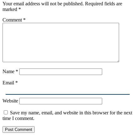
Your email address will not be published.
Required fields are
marked
*
Comment
*
Name
*
Email
*
Website
Save my name, email, and website in this browser for the next
time I comment.