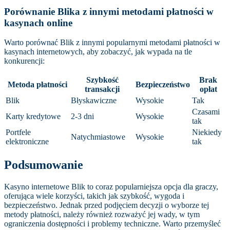
Porównanie Blika z innymi metodami płatności w
kasynach online
Warto porównać Blik z innymi popularnymi metodami płatności w
kasynach internetowych, aby zobaczyć, jak wypada na tle
konkurencji:
Szybkość
Brak
Metoda płatności
Bezpieczeństwo
transakcji
opłat
Blik
Błyskawiczne
Wysokie
Tak
Czasami
Karty kredytowe
2-3 dni
Wysokie
tak
Portfele
Niekiedy
Natychmiastowe
Wysokie
elektroniczne
tak
Podsumowanie
Kasyno internetowe Blik to coraz popularniejsza opcja dla graczy,
oferująca wiele korzyści, takich jak szybkość, wygoda i
bezpieczeństwo. Jednak przed podjęciem decyzji o wyborze tej
metody płatności, należy również rozważyć jej wady, w tym
ograniczenia dostępności i problemy techniczne. Warto przemyśleć