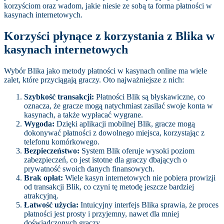
korzyściom oraz wadom, jakie niesie ze sobą ta forma płatności w
kasynach internetowych.
Korzyści płynące z korzystania z Blika w
kasynach internetowych
Wybór Blika jako metody płatności w kasynach online ma wiele
zalet, które przyciągają graczy. Oto najważniejsze z nich:
Szybkość transakcji:
Płatności Blik są błyskawiczne, co
oznacza, że gracze mogą natychmiast zasilać swoje konta w
kasynach, a także wypłacać wygrane.
Wygoda:
Dzięki aplikacji mobilnej Blik, gracze mogą
dokonywać płatności z dowolnego miejsca, korzystając z
telefonu komórkowego.
Bezpieczeństwo:
System Blik oferuje wysoki poziom
zabezpieczeń, co jest istotne dla graczy dbających o
prywatność swoich danych finansowych.
Brak opłat:
Wiele kasyn internetowych nie pobiera prowizji
od transakcji Blik, co czyni tę metodę jeszcze bardziej
atrakcyjną.
Łatwość użycia:
Intuicyjny interfejs Blika sprawia, że proces
płatności jest prosty i przyjemny, nawet dla mniej
doświadczonych graczy.