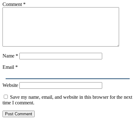
Comment
*
Name
*
Email
*
Website
Save my name, email, and website in this browser for the next
time I comment.