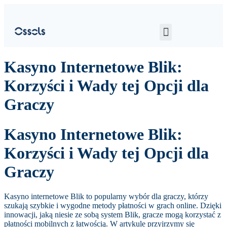
Kasyno Internetowe Blik:
Korzyści i Wady tej Opcji dla
Graczy
Kasyno Internetowe Blik:
Korzyści i Wady tej Opcji dla
Graczy
Kasyno internetowe Blik to popularny wybór dla graczy, którzy
szukają szybkie i wygodne metody płatności w grach online. Dzięki
innowacji, jaką niesie ze sobą system Blik, gracze mogą korzystać z
płatności mobilnych z łatwością. W artykule przyjrzymy się