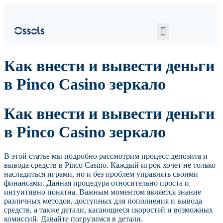
Как внести и вывести деньги
в Pinco Casino зеркало
Как внести и вывести деньги
в Pinco Casino зеркало
В этой статье мы подробно рассмотрим процесс депозита и
вывода средств в Pinco Casino. Каждый игрок хочет не только
насладиться играми, но и без проблем управлять своими
финансами. Данная процедура относительно проста и
интуитивно понятна. Важным моментом является знание
различных методов, доступных для пополнения и вывода
средств, а также детали, касающиеся скоростей и возможных
комиссий. Давайте погрузимся в детали.