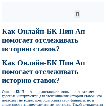
Как Онлайн-БК Пин Ап
помогает отслеживать
историю ставок?
Как Онлайн-БК Пин Ап
помогает отслеживать
историю ставок?
Онлайн-БК Пин Ап предоставляет своим пользователям
удобные инструменты для отслеживания истории ставок, что
позволяет не только контролировать свои финансы, но и
анализировать ранее сделанные прогнозы. Такой функционал