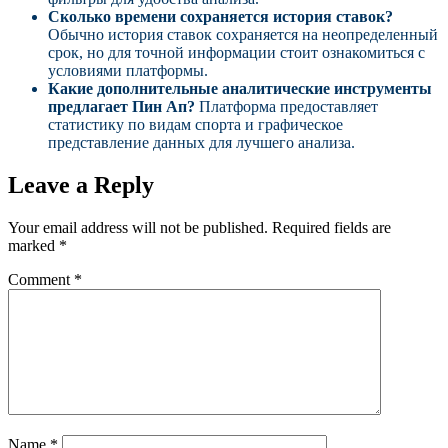
Сколько времени сохраняется история ставок?
Обычно история ставок сохраняется на неопределенный
срок, но для точной информации стоит ознакомиться с
условиями платформы.
Какие дополнительные аналитические инструменты
предлагает Пин Ап?
Платформа предоставляет
статистику по видам спорта и графическое
представление данных для лучшего анализа.
Leave a Reply
Your email address will not be published.
Required fields are
marked
*
Comment
*
Name
*