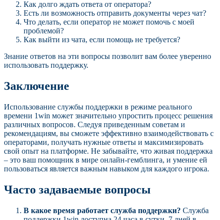
Как долго ждать ответа от оператора?
Есть ли возможность отправить документы через чат?
Что делать, если оператор не может помочь с моей
проблемой?
Как выйти из чата, если помощь не требуется?
Знание ответов на эти вопросы позволит вам более уверенно
использовать поддержку.
Заключение
Использование службы поддержки в режиме реального
времени 1win может значительно упростить процесс решения
различных вопросов. Следуя приведенным советам и
рекомендациям, вы сможете эффективно взаимодействовать с
операторами, получать нужные ответы и максимизировать
свой опыт на платформе. Не забывайте, что живая поддержка
– это ваш помощник в мире онлайн-гемблинга, и умение ей
пользоваться является важным навыком для каждого игрока.
Часто задаваемые вопросы
В какое время работает служба поддержки?
Служба
поддержки 1win доступна 24 часа в сутки, 7 дней в