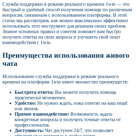
Служба поддержки в режиме реального времени 1win — это
быстрый и удобный способ получения помощи по различным
вопросам, связанным с использованием платформы. В этой
статье мы рассмотрим, как можно максимально эффективно
использовать этот инструмент для решения своих проблем.
Знание основных правил и советов поможет вам быстро
получать ответы на свои запросы и улучшить свой опыт
взаимодействия с 1win.
Преимущества использования живого
чата
Использование службы поддержки в режиме реального
времени на платформе 1win имеет множество преимуществ:
Быстрота ответа:
Вы можете получить помощь
практически мгновенно.
Удобство:
Не нужно ждать, пока ответят на ваш email
или звонок.
Прямое взаимодействие:
Возможность задать
конкретные вопросы и получить точные ответы от
профессионалов.
Доступность:
Чат доступен 24/7, что позволяет
обратиться за помощью в любое время.