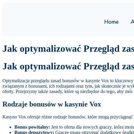
Home
A
Jak optymalizować Przegląd za
Jak optymalizować Przegląd za
Optymalizacja przeglądu zasad bonusów w kasynie Vox to kluczowy 
związanym z bonusami, ich rodzajami oraz tym, jak skutecznie je wyk
oferty. Przejrzymy także zasady, które są niezbędne do tego, aby m
Rodzaje bonusów w kasynie Vox
Kasyno Vox oferuje różne rodzaje bonusów, które mogą przyciągnąć gr
Bonus powitalny:
Jest to oferta dla nowych graczy, która m
Bonus depozytowy:
Gracze mogą otrzymać dodatkowe środki