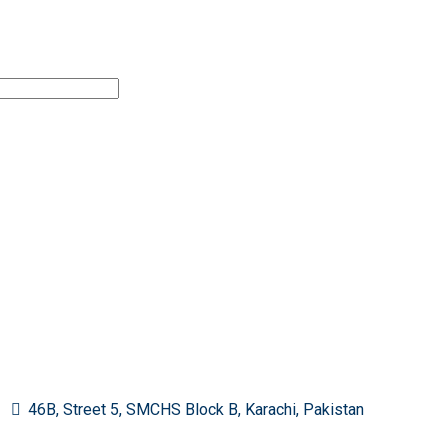
46B, Street 5, SMCHS Block B, Karachi, Pakistan