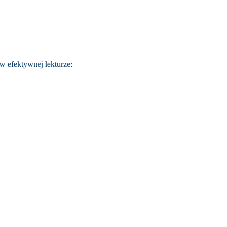
w efektywnej lekturze: