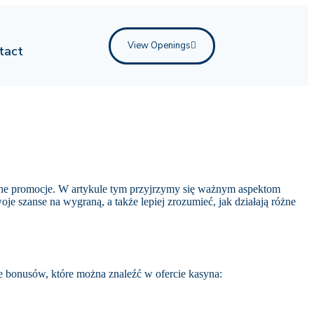
View Openings
tact
ane promocje. W artykule tym przyjrzymy się ważnym aspektom
e szanse na wygraną, a także lepiej zrozumieć, jak działają różne
je bonusów, które można znaleźć w ofercie kasyna: