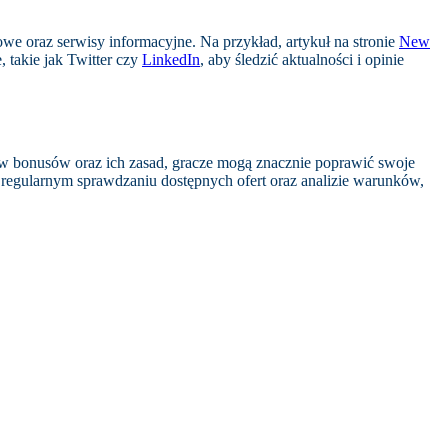
we oraz serwisy informacyjne. Na przykład, artykuł na stronie
New
 takie jak Twitter czy
LinkedIn
, aby śledzić aktualności i opinie
w bonusów oraz ich zasad, gracze mogą znacznie poprawić swoje
o regularnym sprawdzaniu dostępnych ofert oraz analizie warunków,