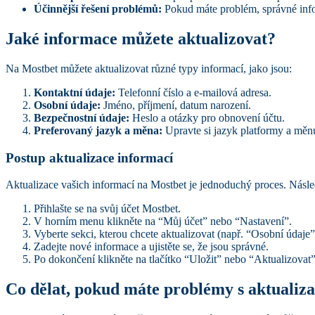
Účinnější řešení problémů:
Pokud máte problém, správné info
Jaké informace můžete aktualizovat?
Na Mostbet můžete aktualizovat různé typy informací, jako jsou:
Kontaktní údaje:
Telefonní číslo a e-mailová adresa.
Osobní údaje:
Jméno, příjmení, datum narození.
Bezpečnostní údaje:
Heslo a otázky pro obnovení účtu.
Preferovaný jazyk a měna:
Upravte si jazyk platformy a měnu
Postup aktualizace informací
Aktualizace vašich informací na Mostbet je jednoduchý proces. Násled
Přihlašte se na svůj účet Mostbet.
V horním menu klikněte na “Můj účet” nebo “Nastavení”.
Vyberte sekci, kterou chcete aktualizovat (např. “Osobní údaje
Zadejte nové informace a ujistěte se, že jsou správné.
Po dokončení klikněte na tlačítko “Uložit” nebo “Aktualizovat”
Co dělat, pokud máte problémy s aktualiza