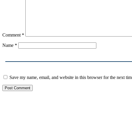
Comment
*
Name
*
Save my name, email, and website in this browser for the next ti