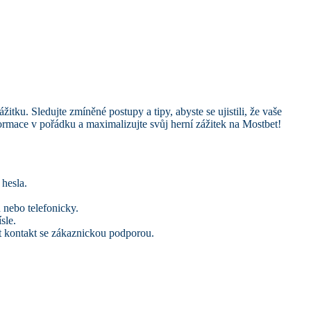
itku. Sledujte zmíněné postupy a tipy, abyste se ujistili, že vaše
ormace v pořádku a maximalizujte svůj herní zážitek na Mostbet!
 hesla.
nebo telefonicky.
sle.
 kontakt se zákaznickou podporou.