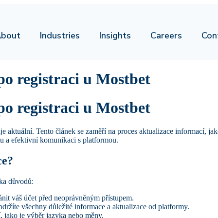
bout
Industries
Insights
Careers
Con
po registraci u Mostbet
po registraci u Mostbet
je aktuální. Tento článek se zaměří na proces aktualizace informací, jak
u a efektivní komunikaci s platformou.
ce?
ika důvodů:
nit váš účet před neoprávněným přístupem.
bdržíte všechny důležité informace a aktualizace od platformy.
í, jako je výběr jazyka nebo měny.