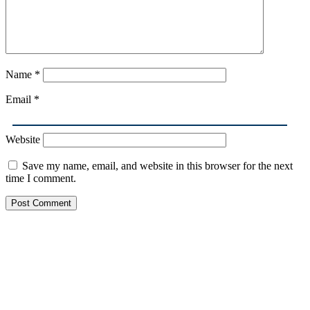
Name
*
Email
*
Website
Save my name, email, and website in this browser for the next
time I comment.