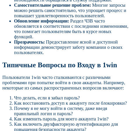
Самостоятельное решение проблем:
Многие запросы
можно решить самостоятельно, что упрощает процесс и
повышает удовлетворенность пользователей.
Обновление информации:
Раздел ЧЗВ часто
обновляется в соответствии с последними изменениями,
что помогает пользователям быть в курсе новых
функций.
Прозрачность:
Предоставление ясной и доступной
информации демонстрирует заботу компании о своих
пользователях.
Типичные Вопросы по Входу в 1win
Пользователи 1win часто сталкиваются с различными
проблемами при попытке войти в свои аккаунты. Например,
некоторые из самых распространенных вопросов включают:
Что делать, если я забыл пароль?
Как восстановить доступ к аккаунту после блокировки?
Почему я не могу войти в систему, даже введя
правильный логин и пароль?
Как изменить пароль для моего аккаунта 1win?
Как включить двухфакторную аутентификацию для
повышения безопасности аккаунта?