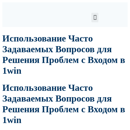
Использование Часто
Задаваемых Вопросов для
Решения Проблем с Входом в
1win
Использование Часто
Задаваемых Вопросов для
Решения Проблем с Входом в
1win