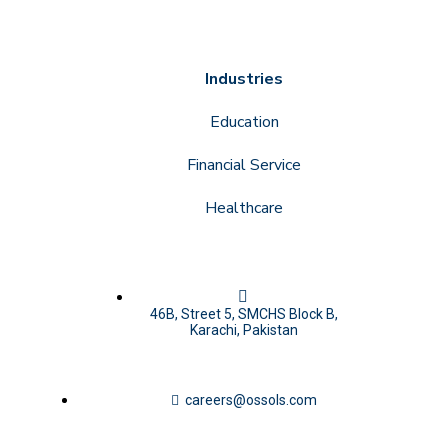
Industries
Education
Financial Service
Healthcare
46B, Street 5, SMCHS Block B,
Karachi, Pakistan
careers@ossols.com