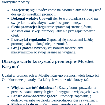
skorzystać z oferty:
Zarejestruj się:
Stwórz konto na Mostbet, aby móc uzyskać
dostęp do wszelkich promocji.
Dokonaj wpłaty:
Upewnij się, że wprowadzasz środki na
swoje konto, aby aktywować dostępne bonusy.
Śledź promocje:
Regularnie sprawdzaj stronę główną
Mostbet oraz sekcję promocji, aby nie przegapić nowych
ofert.
Przeczytaj regulamin:
Zapoznaj się z zasadami każdej
promocji, aby uniknąć nieporozumień.
Graj z głową:
Wykorzystaj bonusy mądrze, aby
maksymalizować swoje szanse na wygraną.
Dlaczego warto korzystać z promocji w Mostbet
Kasyno?
Udział w promocjach w Mostbet Kasyno przynosi wiele korzyści.
Oto kluczowe powody, dla których warto z nich korzystać:
Większa wartość doładowań:
Każdy bonus pozwala na
przetestowanie nowych gier lub wygranie większych kwot.
Lepsze doświadczenie gracza:
Promocje zapewniają
dodatkową zabawę dzięki różnorodności gier i rywalizacji.
Motywacja do gry:
Regularne nagrody zachęcają do