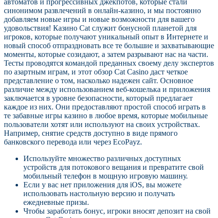
автоматов и прогрессивных джекпотов, которые стали
синонимом развлечений в онлайн-казино, и мы постоянно
добавляем новые игры и новые возможности для вашего
удовольствия! Казино Cat служит бонусной планетой для
игроков, которые получают уникальный опыт в Интернете и
новый способ отпраздновать все те большие и захватывающие
моменты, которые созидают, а затем разрывают нас на части.
Тесты проводятся командой преданных своему делу экспертов
по азартным играм, и этот обзор Cat Casino даст четкое
представление о том, насколько надежен сайт. Основное
различие между использованием веб-кошелька и приложения
заключается в уровне безопасности, который предлагает
каждое из них. Они предоставляют простой способ играть в
те забавные игры казино в любое время, которые мобильные
пользователи хотят или используют на своих устройствах.
Например, снятие средств доступно в виде прямого
банковского перевода или через EcoPayz.
Используйте множество различных доступных
устройств для потокового вещания и превратите свой
мобильный телефон в мощную игровую машину.
Если у вас нет приложения для iOS, вы можете
использовать настольную версию и получать
ежедневные призы.
Чтобы заработать бонус, игроки вносят депозит на свой