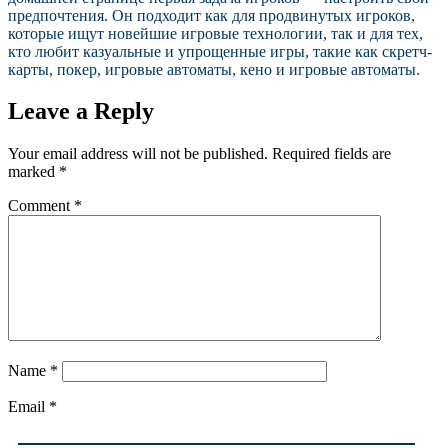
предпочтения. Он подходит как для продвинутых игроков,
которые ищут новейшие игровые технологии, так и для тех,
кто любит казуальные и упрощенные игры, такие как скретч-
карты, покер, игровые автоматы, кено и игровые автоматы.
Leave a Reply
Your email address will not be published.
Required fields are
marked
*
Comment
*
Name
*
Email
*