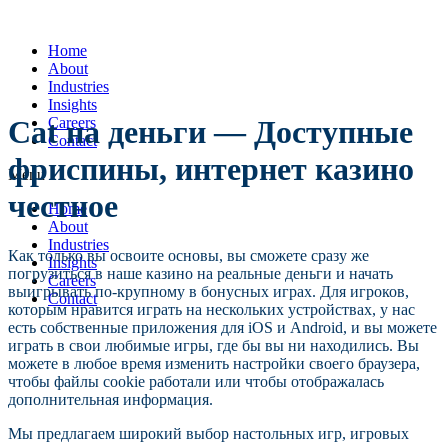
Home
About
Industries
Insights
Careers
Cat на деньги — Доступные
Contact
фриспины, интернет казино
Menu
честное
Home
About
Industries
Как только вы освоите основы, вы сможете сразу же
Insights
погрузиться в наше казино на реальные деньги и начать
Careers
выигрывать по-крупному в бонусных играх. Для игроков,
Contact
которым нравится играть на нескольких устройствах, у нас
есть собственные приложения для iOS и Android, и вы можете
играть в свои любимые игры, где бы вы ни находились. Вы
можете в любое время изменить настройки своего браузера,
чтобы файлы cookie работали или чтобы отображалась
дополнительная информация.
Мы предлагаем широкий выбор настольных игр, игровых