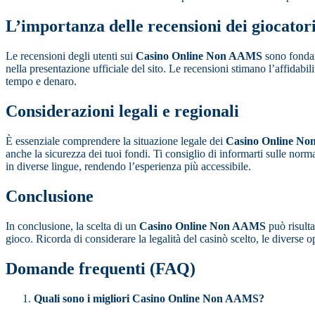
L’importanza delle recensioni dei giocator
Le recensioni degli utenti sui
Casino Online Non AAMS
sono fondame
nella presentazione ufficiale del sito. Le recensioni stimano l’affidabil
tempo e denaro.
Considerazioni legali e regionali
È essenziale comprendere la situazione legale dei
Casino Online N
anche la sicurezza dei tuoi fondi. Ti consiglio di informarti sulle norm
in diverse lingue, rendendo l’esperienza più accessibile.
Conclusione
In conclusione, la scelta di un
Casino Online Non AAMS
può risulta
gioco. Ricorda di considerare la legalità del casinò scelto, le diverse 
Domande frequenti (FAQ)
Quali sono i migliori Casino Online Non AAMS?