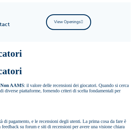
View Openings
tact
catori
catori
e Non AAMS
: il valore delle recensioni dei giocatori. Quando si cerca
di diverse piattaforme, fornendo criteri di scelta fondamentali per
lità di pagamento, e le recensioni degli utenti. La prima cosa da fare è
a feedback su forum e siti di recensioni per avere una visione chiara