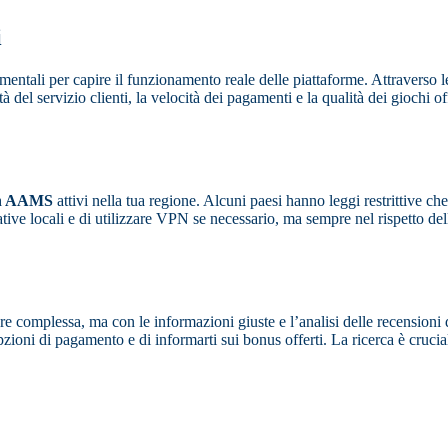
i
ntali per capire il funzionamento reale delle piattaforme. Attraverso le
ità del servizio clienti, la velocità dei pagamenti e la qualità dei giochi 
on AAMS
attivi nella tua regione. Alcuni paesi hanno leggi restrittive 
ative locali e di utilizzare VPN se necessario, ma sempre nel rispetto del
re complessa, ma con le informazioni giuste e l’analisi delle recensioni de
opzioni di pagamento e di informarti sui bonus offerti. La ricerca è cruc