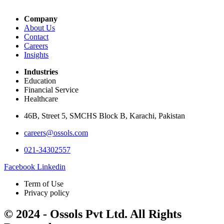
Company
About Us
Contact
Careers
Insights
Industries
Education
Financial Service
Healthcare
46B, Street 5, SMCHS Block B, Karachi, Pakistan
careers@ossols.com
021-34302557
Facebook
Linkedin
Term of Use
Privacy policy
© 2024 - Ossols Pvt Ltd. All Rights