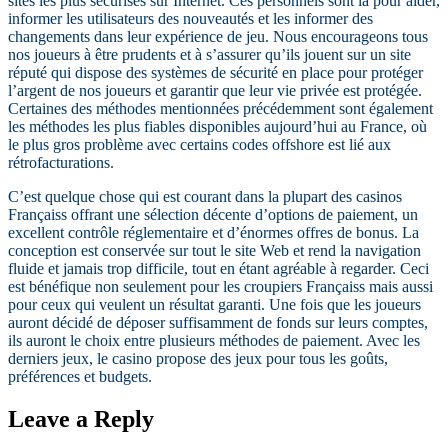
sites les plus sécurisés sur Internet. Ces personnels sont là pour aider,
informer les utilisateurs des nouveautés et les informer des
changements dans leur expérience de jeu. Nous encourageons tous
nos joueurs à être prudents et à s’assurer qu’ils jouent sur un site
réputé qui dispose des systèmes de sécurité en place pour protéger
l’argent de nos joueurs et garantir que leur vie privée est protégée.
Certaines des méthodes mentionnées précédemment sont également
les méthodes les plus fiables disponibles aujourd’hui au France, où
le plus gros problème avec certains codes offshore est lié aux
rétrofacturations.
C’est quelque chose qui est courant dans la plupart des casinos
Françaiss offrant une sélection décente d’options de paiement, un
excellent contrôle réglementaire et d’énormes offres de bonus. La
conception est conservée sur tout le site Web et rend la navigation
fluide et jamais trop difficile, tout en étant agréable à regarder. Ceci
est bénéfique non seulement pour les croupiers Françaiss mais aussi
pour ceux qui veulent un résultat garanti. Une fois que les joueurs
auront décidé de déposer suffisamment de fonds sur leurs comptes,
ils auront le choix entre plusieurs méthodes de paiement. Avec les
derniers jeux, le casino propose des jeux pour tous les goûts,
préférences et budgets.
Leave a Reply