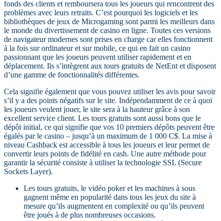
fonds des clients et remboursera tous les joueurs qui rencontrent des
problèmes avec leurs retraits. C’est pourquoi les logiciels et les
bibliothèques de jeux de Microgaming sont parmi les meilleurs dans
le monde du divertissement de casino en ligne. Toutes ces versions
de navigateur modernes sont prises en charge car elles fonctionnent
à la fois sur ordinateur et sur mobile, ce qui en fait un casino
passionnant que les joueurs peuvent utiliser rapidement et en
déplacement. Ils s’intègrent aux tours gratuits de NetEnt et disposent
d’une gamme de fonctionnalités différentes.
Cela signifie également que vous pouvez utiliser les avis pour savoir
s’il y a des points négatifs sur le site. Indépendamment de ce à quoi
les joueurs veulent jouer, le site sera à la hauteur grâce à son
excellent service client. Les tours gratuits sont aussi bons que le
dépôt initial, ce qui signifie que vos 10 premiers dépôts peuvent être
égalés par le casino – jusqu’à un maximum de 1 000 C$. La mise à
niveau Cashback est accessible à tous les joueurs et leur permet de
convertir leurs points de fidélité en cash. Une autre méthode pour
garantir la sécurité consiste à utiliser la technologie SSL (Secure
Sockets Layer).
Les tours gratuits, le vidéo poker et les machines à sous
gagnent même en popularité dans tous les jeux du site à
mesure qu’ils augmentent en complexité ou qu’ils peuvent
être joués à de plus nombreuses occasions.