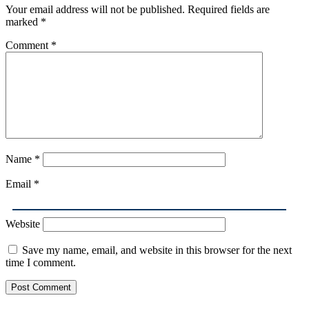
Your email address will not be published.
Required fields are
marked
*
Comment
*
Name
*
Email
*
Website
Save my name, email, and website in this browser for the next
time I comment.