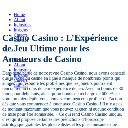
Home
About
Industries
Insights
Careers
Casino Casino : L’Expérience
Contact
de Jeu Ultime pour les
Menu
Amateurs de Casino
Home
About
Industries
Dans cette partie de notre revue Casino Casino, nous avons constaté
Insights
que la revue du casino en ligne a manqué de nombreux points qui
Careers
auraient pu résoudre les problèmes que les joueurs pourraient
Contact
rencontrer au cours de leur expérience de jeu. Avec un bonus de 30
jours pour débutants, ainsi qu’un bonus de recharge de 600 % sur
votre premier dépôt, vous pouvez commencer à profiter de l’action
dès que vous commencez à jouer avec Casino Casino ! Il n’y a pas
de montant maximum que vous pouvez gagner, ni aucune condition
de mise pour être admissible. « Ce qui rend Casino Casino unique,
c’est qu’il propose certaines des prédictions d’horoscope
astrologique gratuites les plus réalistes et les plus amusantes que