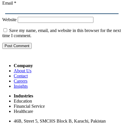
Email
*
Website
Save my name, email, and website in this browser for the next
time I comment.
Company
About Us
Contact
Careers
Insights
Industries
Education
Financial Service
Healthcare
46B, Street 5, SMCHS Block B, Karachi, Pakistan