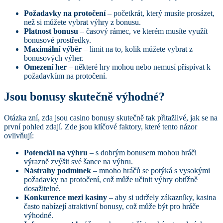
Požadavky na protočení
– početkrát, který musíte prosázet,
než si můžete vybrat výhry z bonusu.
Platnost bonusu
– časový rámec, ve kterém musíte využít
bonusové prostředky.
Maximální výběr
– limit na to, kolik můžete vybrat z
bonusových výher.
Omezení her
– některé hry mohou nebo nemusí přispívat k
požadavkům na protočení.
Jsou bonusy skutečně výhodné?
Otázka zní, zda jsou casino bonusy skutečně tak přitažlivé, jak se na
první pohled zdají. Zde jsou klíčové faktory, které tento názor
ovlivňují:
Potenciál na výhru
– s dobrým bonusem mohou hráči
výrazně zvýšit své šance na výhru.
Nástrahy podmínek
– mnoho hráčů se potýká s vysokými
požadavky na protočení, což může učinit výhry obtížně
dosažitelné.
Konkurence mezi kasiny
– aby si udržely zákazníky, kasina
často nabízejí atraktivní bonusy, což může být pro hráče
výhodné.