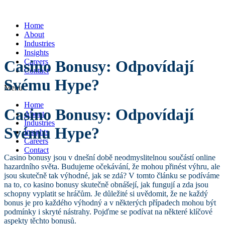
Home
About
Industries
Insights
Careers
Casino Bonusy: Odpovídají
Contact
Svému Hype?
Menu
Home
Casino Bonusy: Odpovídají
About
Industries
Svému Hype?
Insights
Careers
Contact
Casino bonusy jsou v dnešní době neodmyslitelnou součástí online
hazardního světa. Budujeme očekávání, že mohou přinést výhru, ale
jsou skutečně tak výhodné, jak se zdá? V tomto článku se podíváme
na to, co kasino bonusy skutečně obnášejí, jak fungují a zda jsou
schopny vyplatit se hráčům. Je důležité si uvědomit, že ne každý
bonus je pro každého výhodný a v některých případech mohou být
podmínky i skryté nástrahy. Pojďme se podívat na některé klíčové
aspekty těchto bonusů.