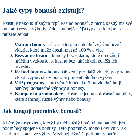
Jaké typy bonusů existují?
Existuje několik různých typů kasino bonusů, z nichž každý má své
unikátní rysy a výhody. Zde jsou nejčastější typy, se kterými se
můžete setkat:
Vstupní bonus
– často je to procentuální zvýšení první
vkladu, které může dosáhnout až 100 % a více.
Bezvadné hraní
– bonusy bez vkladu, které umožňují
hráčům vyzkoušet si kasino bez jakýchkoli peněžních
investic.
Reload bonus
– bonus nabízený pro další vklady po prvním
vkladu, zpravidla v podobě procentuálního zvýšení.
VIP programy
– pro věrné hráče, kteří pravidelně hrají,
nabízejí dodatečné výhody a bonusy.
Kampani a promo akce
– často se jedná o dočasné nabídky,
které zahrnují různé výhry nebo bonusy.
Jak fungují podmínky bonusů?
Klíčovým aspektem, který by měl každý hráč mít na paměti, jsou
podmínky spojené s bonusy. Tyto podmínky mohou ovlivnit, jak
snadno získáte své výhry. Mezi nejběžnější podmínky patří: