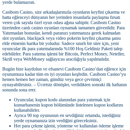
yerde bulamazsın.
Casibom Casino, size arkadaşlarınızla oyunların keyfini çıkarma ve
hatta eğlenceyi dünyanın her yerinden insanlarla paylaşma fırsatı
veren çok sayıda özel oyun odası ağına sahiptir. Casibom Casino
üzerinden canlı casino oyunları oynamak tamamen güvenlidir. Para
Yatırmadan bonuslar, kendi paranızı yatırmanıza gerek kalmadan
slot oyunları, blackjack veya video pokerin keyfini çıkarma şansı
elde etmenin harika bir yoludur. Sadece sınırlı bir süre için, yeni
oyuncular ilk para yatırmalarında %100 Hoş Geldiniz Paketi talep
edebilirler. Para yatırma işlemi bir Bitcoin, Perfect Money, Neteller,
Skrill veya WebMoney sağlayıcısı aracılığıyla yapılmalıdır.
Bugün bize kaydolun ve efsanevi Casibom Casino’dan eğlence için
oyunumuza kadar tüm en iyi oyunları keşfedin. Casibom Casino’yu
hemen hemen her zaman, gündüz veya gece çevrimiçi
oynayabilirsiniz. – Ücretsiz dönüşler, verildikten sonraki ilk haftanın
sonunda sona erer.
Oyuncular, kupon kodu alanından para yatırmak için
kumarhanenin kupon bölümünde listelenen kupon kodlarını
kullanabilirler.
Ayrıca 90 top oyununun en sevdiğiniz ortamda, istediğiniz
yerde oynamanıza izin verdiğini göreceksiniz.
Her para çekme işlemi, yönteme ve kullanılan ödeme işleme