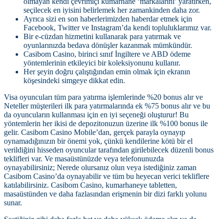
olmayan kendi çevrimiçi kumarhane ‘markalarını’ yaratırken,
seçilecek en iyisini belirlemek her zamankinden daha zor.
Ayrıca sizi en son haberlerimizden haberdar etmek için
Facebook, Twitter ve Instagram’da kendi topluluklarımız var.
Bir e-cüzdan hizmetini kullanarak para yatırmak ve
oyunlarınızda bedava dönüşler kazanmak mümkündür.
Casibom Casino, birinci sınıf İngiltere ve ABD ödeme
yöntemlerinin etkileyici bir koleksiyonunu kullanır.
Her şeyin doğru çalıştığından emin olmak için ekranın
köşesindeki simgeye dikkat edin.
Visa oyuncuları tüm para yatırma işlemlerinde %20 bonus alır ve
Neteller müşterileri ilk para yatırmalarında ek %75 bonus alır ve bu
da oyuncuların kullanması için en iyi seçeneği oluşturur! Bu
yöntemlerin her ikisi de depozitonuzun üzerine ilk %100 bonus ile
gelir. Casibom Casino Mobile’dan, gerçek parayla oynayıp
oynamadığınızın bir önemi yok, çünkü kendilerine kötü bir el
verildiğini hisseden oyuncular tarafından girilebilecek düzenli bonus
teklifleri var. Ve masaüstünüzde veya telefonunuzda
oynayabilirsiniz; Nerede olursanız olun veya istediğiniz zaman
Casibom Casino’da oynayabilir ve tüm bu heyecan verici tekliflere
katılabilirsiniz. Casibom Casino, kumarhaneye tabletten,
masaüstünden ve daha fazlasından erişmenin bir dizi farklı yolunu
sunar.