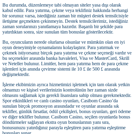
Bu durumda, düzenlemeye tabi olmayan siteler yasa dışı olarak
kabul edilir. Para yatırma, çekme veya teklifiniz hakkında herhangi
bir sorunuz varsa, istediğiniz zaman bir müşteri destek temsilcisiyle
iletişime geçmekten çekinmeyin. Destek temsilcilerimiz, istediğiniz
zaman sorularınızı yanıtlamaya hazırdır. Başarılı bir şekilde para
yatırdıktan sonra, size sunulan tüm bonuslar gösterilecektir.
Bu, oyuncuların nerede olurlarsa olsunlar ve mümkün olan en iyi
oyun deneyimiyle oynamalarını kolaylaştırır. Para yatırmak ve
çekmek istiyorsanız birçok para yatırma ve çekme seçeneği vardır ve
bu seçenekler arasında banka havaleleri, Visa ve MasterCard, Skrill
ve Neteller bulunur. Limitler, hem para yatırma hem de para çekme
işlemleri için anında çevirme sistemi ile 10 £ ile 500 £ arasında
değişmektedir.
İşleme ekibimizin ayrıca hizmetimizi işletmek için tam olarak yetkin
olmamızı ve kişisel verilerinizin kontrolünün her zaman sizde
olmasını sağlamak için gerekli lisanslara sahip olması gerekmektedir.
Spor etkinlikleri ve canlı casino oyunları, Casibom Casino’da
sunulan birçok promosyon arasındadır ve oyunlar arasında sık
teklifler, günlük fırsatlar, ödül çekilişleri, bonus oyunları, geri ödeme
ve diğer teklifler bulunur. Casibom Casino, seçilen oyunlarda bonus
döndürmeler sağlayan ekstra oyun bonuslarının yanı sıra,
bonusunuzu yatırdığınız parayla eşleştiren para yatırma eşleştirme
bonusları sunar.