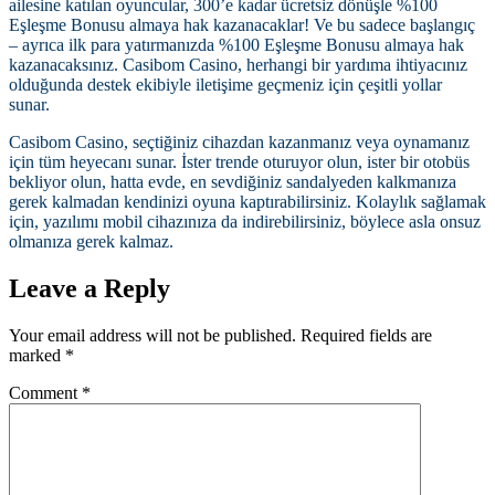
ailesine katılan oyuncular, 300’e kadar ücretsiz dönüşle %100
Eşleşme Bonusu almaya hak kazanacaklar! Ve bu sadece başlangıç
– ayrıca ilk para yatırmanızda %100 Eşleşme Bonusu almaya hak
kazanacaksınız. Casibom Casino, herhangi bir yardıma ihtiyacınız
olduğunda destek ekibiyle iletişime geçmeniz için çeşitli yollar
sunar.
Casibom Casino, seçtiğiniz cihazdan kazanmanız veya oynamanız
için tüm heyecanı sunar. İster trende oturuyor olun, ister bir otobüs
bekliyor olun, hatta evde, en sevdiğiniz sandalyeden kalkmanıza
gerek kalmadan kendinizi oyuna kaptırabilirsiniz. Kolaylık sağlamak
için, yazılımı mobil cihazınıza da indirebilirsiniz, böylece asla onsuz
olmanıza gerek kalmaz.
Leave a Reply
Your email address will not be published.
Required fields are
marked
*
Comment
*