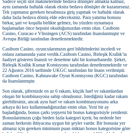
Sadece seçili slot makinelerinde bedava dönüşler almakla kalmaz,
aynı zamanda haftalık olarak ekstra bedava dönüşler de kazanırsınız.
Tek yapmanız gereken hesabınıza giriş yapmak ve haftalık olarak
daha fazla bedava dönüş elde edeceksiniz. Para yatırma bonusu
birkaç şart ve koşulla birlikte gelmez, bu yüzden oynamaya
başlamadan önce hepsini okuduğunuzdan emin olun. Casibom
Casino, Curacao e Vlissingen (ACS) tarafından lisanslanmıştır ve
Avrupa Birliği tarafından denetlenmektedir.
Casibom Casino, oyuncularımızın geri bildirimlerini inceledi ve
onlara zamanında yanıt verdik.Casibom Casino, Birleşik Krallık’ta
faaliyet gösteren lisanslı ve denetime tabi bir kumarhanedir. Şirket,
Birleşik Krallık Kumar Komisyonu tarafından denetlenmektedir ve
22 Ağustos 2016 tarihinde UKGC tarafından bir lisans verilmiştir.
Casibom Casino, Kahnawake Oyun Komisyonu (KGC) tarafından
da lisanslanmıştır.
Son olarak, şifrenizde en az 6 rakam, küçük harf ve rakamlardan
oluşan bir kombinasyona sahip olmalısınız. İstediğiniz kadar rakam
girebilirsiniz, ancak aynı harf ve rakam kombinasyonunu arka
arkaya iki kez kullanmadığınızdan emin olun. Yeni bir ay
başladığında, bonus çarkı yepyeni bir bonus kategorisiyle yenilenir.
Bonuslarımızın çoğu birden fazla kategori içerir, bu nedenle her
zaman herkesin ihtiyacına uygun bir şeyler vardır. Bir bonusta yer
almanız için gereken minimum puan miktarı bonus kategorisine göre