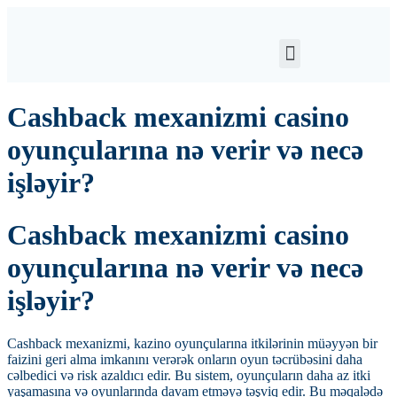
Cashback mexanizmi casino
oyunçularına nə verir və necə
işləyir?
Cashback mexanizmi casino
oyunçularına nə verir və necə
işləyir?
Cashback mexanizmi, kazino oyunçularına itkilərinin müəyyən bir
faizini geri alma imkanını verərək onların oyun təcrübəsini daha
cəlbedici və risk azaldıcı edir. Bu sistem, oyunçuların daha az itki
yaşamasına və oyunlarında davam etməyə təşviq edir. Bu məqalədə