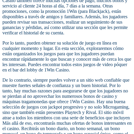
Casino también ofrece muchas opciones de pago, muchos bonos y
servicio al cliente 24 horas al día, 7 días a la semana. Otras
promociones, como la promoción 1Win (para Blackjack), están
disponibles a través de amigos y familiares. Además, los jugadores
pueden revisar sus transacciones, realizar un seguimiento de sus
ganancias y pérdidas, así como utilizar una sección que les permite
verificar el historial de su cuenta.
Por lo tanto, pueden obtener su solución de juego en línea en
cualquier momento y lugar. En esta sección, exploraremos cómo
están organizados los juegos para que los jugadores puedan
encontrar rápidamente lo que buscan y conocer más de cerca los que
les interesan. Puedes encontrar todos estos juegos de video póquer
en el bar del lobby de 1Win Casino.
De lo contrario, siempre puedes volver a un sitio web confiable que
muestre fuertes señales de confianza y un buen historial. Por lo
tanto, hay muchas razones para asegurarse de que los jugadores no
se pierdan al no aprovechar los numerosos bonos de casino y
máquinas tragamonedas que ofrece 1Win Casino. Hay una buena
selección de juegos con jackpot progresivo y no solo Microgaming,
sino que también están presentes Playtech y Rival. El sitio móvil
atrae a todos los miembros con una serie de beneficios que incluyen
Más allá de eso, encontrarás muchas ofertas de bonos interesantes en
el casino. Recibirás un bono diario, un bono semanal, un bono
mensual, un bono de temporada y un bono especial único, como el