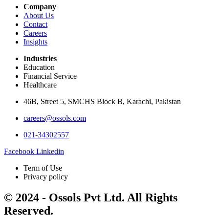
Company
About Us
Contact
Careers
Insights
Industries
Education
Financial Service
Healthcare
46B, Street 5, SMCHS Block B, Karachi, Pakistan
careers@ossols.com
021-34302557
Facebook
Linkedin
Term of Use
Privacy policy
© 2024 - Ossols Pvt Ltd. All Rights
Reserved.