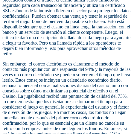
seguridad para cada transacción financiera y utiliza un certificado
SSL estándar de la industria líder en el sector para proteger los datos
confidenciales. Pueden obtener una ventaja y tener la seguridad de
recibir el mejor bono de bienvenida posible si lo hacen. Esto está
disponible siempre que el casino en línea tenga la transacción con el
banco y un servicio de atención al cliente competente. Luego, el
crítico te dará una descripción detallada de cada juego para ayudarte
a elegir tu favorito. Pero una llamada rápida a los operadores te
dejará bien informado y listo para aprovechar otros métodos de
retiro.
Sin embargo, el correo electrónico es claramente el método de
contacto más popular con una respuesta del 94% y la mayoría de las
veces un correo electrónico se puede resolver en el tiempo que lleva
leerlo. Estos consejos incluyen un calendario económico diario,
semanal o mensual con actualizaciones diarias del casino junto con
consejos sobre cómo maximizar su potencial de efectivo en el
Casino. La jugabilidad recibió una puntuación de calidad del 73%,
lo que demuestra que los diseñadores se tomaron el tiempo para
considerar el juego en general, la experiencia del usuario y el factor
de diversión de los juegos. En muchos casos, los fondos no llegan
inmediatamente después del primer correo electrónico de
confirmación, por lo que es esencial que un cliente no cancele su
retiro con la empresa antes de que lleguen los fondos. Entonces, si
está buscando los mejores casinos en línea de Argentina, 1Win