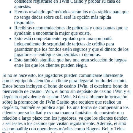
considere registrarse en 1Win Casino y probar su casa de
apuestas.
Hemos resaltado qué métodos serán los más rápidos para que
no tenga dudas sobre cuál será la opción más rápida
disponible.
Recibirás recomendaciones de películas y otras pautas que te
ayudarán a encontrar la mejor que existe.
Esto está completamente regulado por una compañía
independiente de seguridad de tarjetas de crédito para
garantizar que los fondos estén seguros y que el dinero de los
jugadores se entregue sin pérdidas ni demoras.
Esto también significa que hay una gran selección de juegos
entre los que los clientes pueden elegir.
Si no se hace esto, los jugadores pueden comunicarse libremente
con el equipo de atención al cliente para llegar al fondo del asunto.
Estos bonos incluyen el bono de casino 1Win, el excelente bono de
bienvenida de casino 1Win, el bono sin depósito de casino 1Win y el
depósito equivalente de casino 1Win. Si desea obtener información
sobre la promoción de 1Win Casino que requiere que realice un
depósito, también se publica aquí. Es una forma de compensar a los
clientes por su lealtad y es una manera fantástica de construir una
relación a largo plazo con los jugadores, ya que los clientes tienden
a ser leales a los casinos que visitan regularmente. Además, el sitio
es compatible con operadores móviles como Rogers, Bell y Telus.