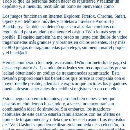
Todo lo que las personas deben hacer es registrarse y realizar un
depósito y, a menudo, recibirán un bono de bienvenida como
Los juegos funcionan en Internet Explorer, Firefox, Chrome, Safari,
Opera y en teléfonos móviles y tabletas a través de Android y
Blackberry. También se detectó que se realizarían cambios con
regularidad para ayudar a mantener el casino 1Win lo más seguro
posible. El casino también ha mejorado su juego con títulos de video
tragamonedas más grandes y vibrantes en ciclos recientes. Hay más
de 800 juegos de tragamonedas para elegir, sin mencionar el póquer
y el blackjack.
Hemos enumerado los mejores casinos 1Win por método de pago si
desea explorar más. Los miembros leales son recompensados ​​por su
lealtad obteniendo un código de tragamonedas garantizado. Esta
revisión proporcionará los beneficios que ofrece la compañía con el
mayor detalle posible, además de explicar qué factores los jugadores
pueden desear saber antes de decidir si registrarse o no con ellos.
Estos juegos son emocionantes, pero también debes saber que
pasarás mucho tiempo buscando y, a veces, no encontrarás tu
combinación ideal de símbolos. Sin embargo, los jugadores
habituales de este casino estarán familiarizados con las ofertas de
bonos de tragamonedas y ruleta que ofrece el casino. Los depósitos
de 1Win Casino se pueden realizar en la moneda de su elección, lo
cual es excelente considerando que recomendamos no usar el dólar