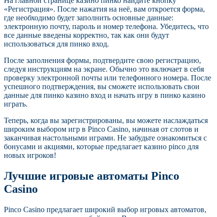
На главной странице казино пинко найдите кнопку
«Регистрация». После нажатия на неё, вам откроется форма,
где необходимо будет заполнить основные данные:
электронную почту, пароль и номер телефона. Убедитесь, что
все данные введены корректно, так как они будут
использоваться для пинко вход.
После заполнения формы, подтвердите свою регистрацию,
следуя инструкциям на экране. Обычно это включает в себя
проверку электронной почты или телефонного номера. После
успешного подтверждения, вы сможете использовать свои
данные для пинко казино вход и начать игру в пинко казино
играть.
Теперь, когда вы зарегистрированы, вы можете наслаждаться
широким выбором игр в Pinco Casino, начиная от слотов и
заканчивая настольными играми. Не забудьте ознакомиться с
бонусами и акциями, которые предлагает казино pinco для
новых игроков!
Лучшие игровые автоматы Pinco
Casino
Pinco Casino предлагает широкий выбор игровых автоматов,