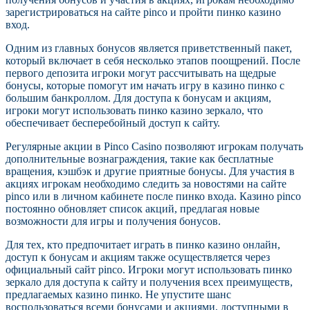
зарегистрироваться на сайте pinco и пройти пинко казино
вход.
Одним из главных бонусов является приветственный пакет,
который включает в себя несколько этапов поощрений. После
первого депозита игроки могут рассчитывать на щедрые
бонусы, которые помогут им начать игру в казино пинко с
большим банкроллом. Для доступа к бонусам и акциям,
игроки могут использовать пинко казино зеркало, что
обеспечивает бесперебойный доступ к сайту.
Регулярные акции в Pinco Casino позволяют игрокам получать
дополнительные вознаграждения, такие как бесплатные
вращения, кэшбэк и другие приятные бонусы. Для участия в
акциях игрокам необходимо следить за новостями на сайте
pinco или в личном кабинете после пинко входа. Казино pinco
постоянно обновляет список акций, предлагая новые
возможности для игры и получения бонусов.
Для тех, кто предпочитает играть в пинко казино онлайн,
доступ к бонусам и акциям также осуществляется через
официальный сайт pinco. Игроки могут использовать пинко
зеркало для доступа к сайту и получения всех преимуществ,
предлагаемых казино пинко. Не упустите шанс
воспользоваться всеми бонусами и акциями, доступными в