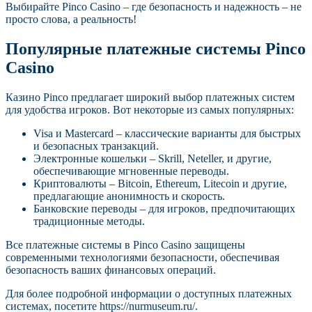
Выбирайте Pinco Casino – где безопасность и надежность – не
просто слова, а реальность!
Популярные платежные системы Pinco
Casino
Казино Pinco предлагает широкий выбор платежных систем
для удобства игроков. Вот некоторые из самых популярных:
Visa и Mastercard – классические варианты для быстрых
и безопасных транзакций.
Электронные кошельки – Skrill, Neteller, и другие,
обеспечивающие мгновенные переводы.
Криптовалюты – Bitcoin, Ethereum, Litecoin и другие,
предлагающие анонимность и скорость.
Банковские переводы – для игроков, предпочитающих
традиционные методы.
Все платежные системы в Pinco Casino защищены
современными технологиями безопасности, обеспечивая
безопасность ваших финансовых операций.
Для более подробной информации о доступных платежных
системах, посетите https://nurmuseum.ru/.