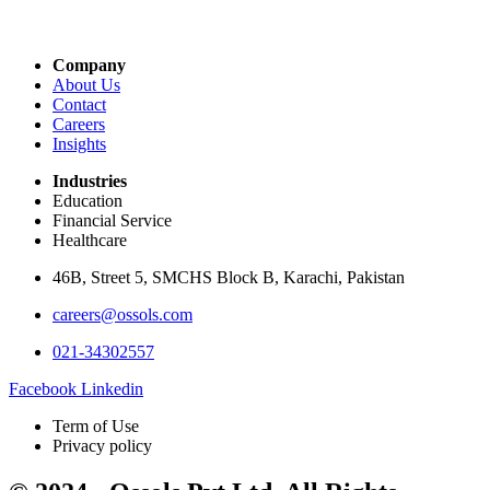
Company
About Us
Contact
Careers
Insights
Industries
Education
Financial Service
Healthcare
46B, Street 5, SMCHS Block B, Karachi, Pakistan
careers@ossols.com
021-34302557
Facebook
Linkedin
Term of Use
Privacy policy