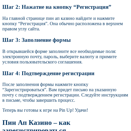
Шаг 2: Нажатие на кнопку “Регистрация”
На главной странице пин ап казино найдите и нажмите
кнопку “Регистрация”. Она обычно расположена в верхнем
правом углу сайта.
Шаг 3: Заполнение формы
В открывшейся форме заполните все необходимые поля:
электронную почту, пароль, выберите валюту и примите
условия пользовательского соглашения.
Шаг 4: Подтверждение регистрации
После заполнения формы нажмите кнопку
“Зарегистрироваться”. Вам придет письмо на указанную
почту с подтверждением регистрации. Следуйте инструкциям
в письме, чтобы завершить процесс.
Теперь вы готовы к игре на Pin Up! Удачи!
Пин Ап Казино – как
зарегистрироваться