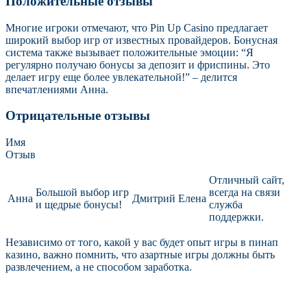
Положительные отзывы
Многие игроки отмечают, что Pin Up Casino предлагает
широкий выбор игр от известных провайдеров. Бонусная
система также вызывает положительные эмоции: “Я
регулярно получаю бонусы за депозит и фриспины. Это
делает игру еще более увлекательной!” – делится
впечатлениями Анна.
Отрицательные отзывы
Имя
Отзыв
Отличный сайт,
Большой выбор игр
всегда на связи
Анна
Дмитрий
Елена
и щедрые бонусы!
служба
поддержки.
Независимо от того, какой у вас будет опыт игры в пинап
казино, важно помнить, что азартные игры должны быть
развлечением, а не способом заработка.