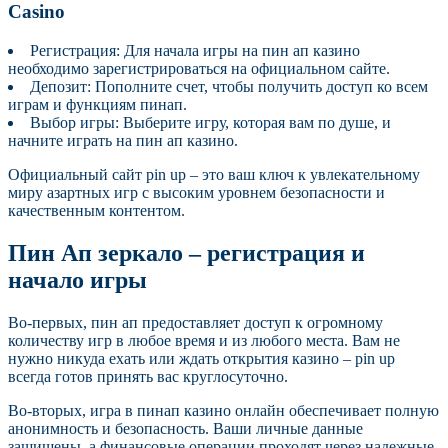
Casino
Регистрация: Для начала игры на пин ап казино
необходимо зарегистрироваться на официальном сайте.
Депозит: Пополните счет, чтобы получить доступ ко всем
играм и функциям пинап.
Выбор игры: Выберите игру, которая вам по душе, и
начните играть на пин ап казино.
Официальный сайт pin up – это ваш ключ к увлекательному
миру азартных игр с высоким уровнем безопасности и
качественным контентом.
Пин Ап зеркало – регистрация и
начало игры
Во-первых, пин ап предоставляет доступ к огромному
количеству игр в любое время и из любого места. Вам не
нужно никуда ехать или ждать открытия казино – pin up
всегда готов принять вас круглосуточно.
Во-вторых, игра в пинап казино онлайн обеспечивает полную
анонимность и безопасность. Ваши личные данные
защищены, а финансовые операции проходят через надежные