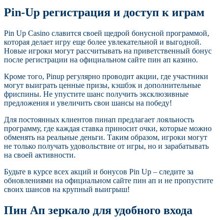
Pin-Up регистрация и доступ к играм
Pin Up Casino славится своей щедрой бонусной программой,
которая делает игру еще более увлекательной и выгодной.
Новые игроки могут рассчитывать на приветственный бонус
после регистрации на официальном сайте пин ап казино.
Кроме того, Pinup регулярно проводит акции, где участники
могут выиграть ценные призы, кэшбэк и дополнительные
фриспины. Не упустите шанс получить эксклюзивные
предложения и увеличить свои шансы на победу!
Для постоянных клиентов пинап предлагает лояльность
программу, где каждая ставка приносит очки, которые можно
обменять на реальные деньги. Таким образом, игроки могут
не только получать удовольствие от игры, но и зарабатывать
на своей активности.
Будьте в курсе всех акций и бонусов Pin Up – следите за
обновлениями на официальном сайте пин ап и не пропустите
своих шансов на крупный выигрыш!
Пин Ап зеркало для удобного входа