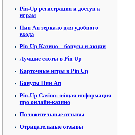
Pin-Up регистрация и доступ к
играм
Пин Ап зеркало для удобного
входа
Pin-Up Казино – бонусы и акции
Лучшие слоты в Pin Up
Карточные игры в Pin Up
Бонусы Пин Ап
Pin-Up Casino: общая информация
про онлайн-казино
Положительные отзывы
Отрицательные отзывы