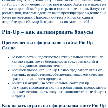
то Pin Up – это именно то, что вам нужно. Здесь вы найдете не
только широкий выбор игр, но и постоянные акции, бонусы и
розыгрыши, которые сделают ваше времяпрепровождение еще
более интересным. Присоединяйтесь к Pinup сегодня и
откройте для себя мир безграничных возможностей!
Pin-Up – как активировать бонусы
Преимущества официального сайта Pin Up
Casino
Безопасность и надежность: Официальный сайт пин ап
казино гарантирует безопасность всех транзакций и
личных данных пользователей.
Большой выбор игр: Pin Up Casino предлагает игры от
ведущих разработчиков, обеспечивая высокое качество
графики и игрового процесса.
Бонусы и акции: На официальном сайте pin up
регулярно проводятся акции и розыгрыши, предоставляя
игрокам возможность получить дополнительные бонусы
и призы.
Как начать играть на официальном сайте Pin Up