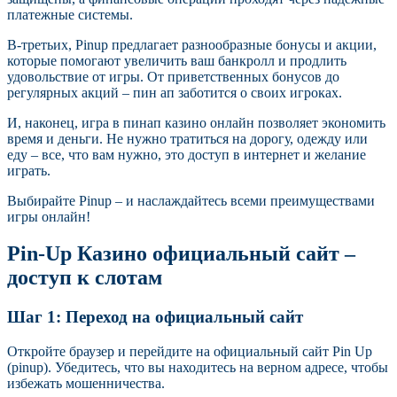
платежные системы.
В-третьих, Pinup предлагает разнообразные бонусы и акции,
которые помогают увеличить ваш банкролл и продлить
удовольствие от игры. От приветственных бонусов до
регулярных акций – пин ап заботится о своих игроках.
И, наконец, игра в пинап казино онлайн позволяет экономить
время и деньги. Не нужно тратиться на дорогу, одежду или
еду – все, что вам нужно, это доступ в интернет и желание
играть.
Выбирайте Pinup – и наслаждайтесь всеми преимуществами
игры онлайн!
Pin-Up Казино официальный сайт –
доступ к слотам
Шаг 1: Переход на официальный сайт
Откройте браузер и перейдите на официальный сайт Pin Up
(pinup). Убедитесь, что вы находитесь на верном адресе, чтобы
избежать мошенничества.