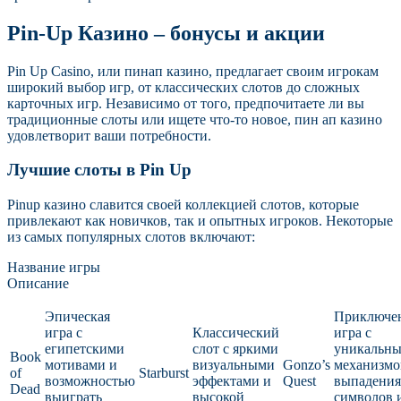
Pin-Up Казино – бонусы и акции
Pin Up Casino, или пинап казино, предлагает своим игрокам
широкий выбор игр, от классических слотов до сложных
карточных игр. Независимо от того, предпочитаете ли вы
традиционные слоты или ищете что-то новое, пин ап казино
удовлетворит ваши потребности.
Лучшие слоты в Pin Up
Pinup казино славится своей коллекцией слотов, которые
привлекают как новичков, так и опытных игроков. Некоторые
из самых популярных слотов включают:
Название игры
Описание
Эпическая
Приключен
игра с
Классический
игра с
египетскими
слот с яркими
уникальн
Book
мотивами и
визуальными
Gonzo’s
механизм
of
Starburst
возможностью
эффектами и
Quest
выпадения
Dead
выиграть
высокой
символов 