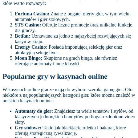
które warto rozważyć:
Fortuna Casino:
Znane z bogatej oferty gier, w tym wielu
automatów i gier stołowych.
STS Casino:
Oferuje liczne promocje oraz unikalne funkcje
dla graczy.
Betfan:
Uznawane za jedno z najszybciej rozwijających się
kasyn w kraju.
Energy Casino:
Posiada imponującą selekcję gier oraz
atrakcyjną sekcję live.
Moon Bingo:
Skupione na grach bingo, ale również
oferujące automaty i inne klasyki.
Popularne gry w kasynach online
W kasynach online gracze mają do wyboru szeroką gamę gier. Oto
niektóre z najpopularniejszych kategorii gier, które można znaleźć w
polskich kasynach online:
Automaty do gier:
Znajdziesz tu wiele tematów i stylów, od
klasycznych jednorękich bandytów po bogato zdobione video
sloty.
Gry stołowe:
Takie jak blackjack, ruletka i bakarat, które
oferują strategiczną rywalizację.