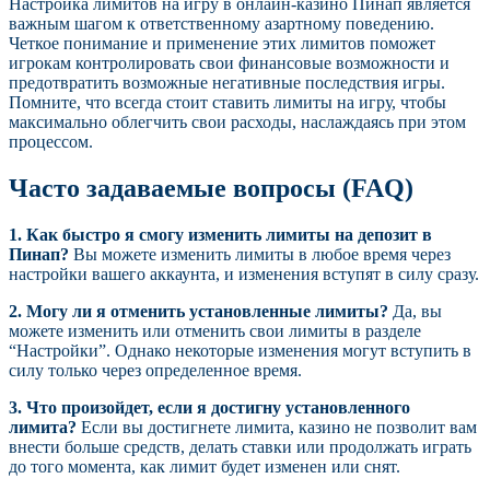
Настройка лимитов на игру в онлайн-казино Пинап является
важным шагом к ответственному азартному поведению.
Четкое понимание и применение этих лимитов поможет
игрокам контролировать свои финансовые возможности и
предотвратить возможные негативные последствия игры.
Помните, что всегда стоит ставить лимиты на игру, чтобы
максимально облегчить свои расходы, наслаждаясь при этом
процессом.
Часто задаваемые вопросы (FAQ)
1. Как быстро я смогу изменить лимиты на депозит в
Пинап?
Вы можете изменить лимиты в любое время через
настройки вашего аккаунта, и изменения вступят в силу сразу.
2. Могу ли я отменить установленные лимиты?
Да, вы
можете изменить или отменить свои лимиты в разделе
“Настройки”. Однако некоторые изменения могут вступить в
силу только через определенное время.
3. Что произойдет, если я достигну установленного
лимита?
Если вы достигнете лимита, казино не позволит вам
внести больше средств, делать ставки или продолжать играть
до того момента, как лимит будет изменен или снят.