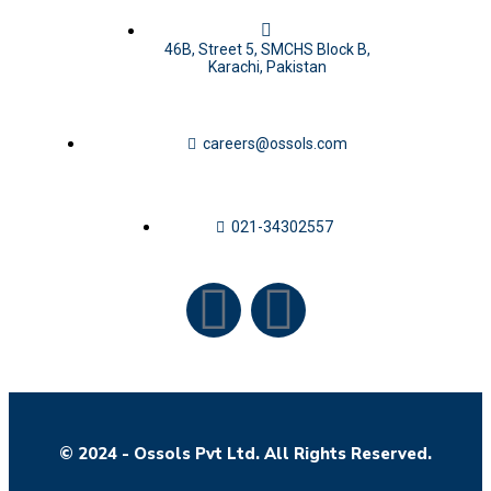
46B, Street 5, SMCHS Block B,
Karachi, Pakistan
careers@ossols.com
021-34302557
© 2024 - Ossols Pvt Ltd. All Rights Reserved.