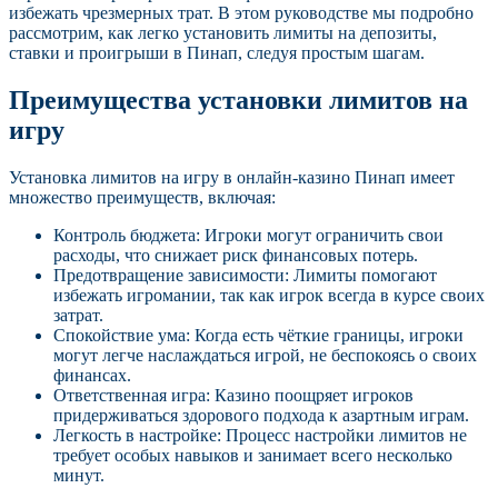
избежать чрезмерных трат. В этом руководстве мы подробно
рассмотрим, как легко установить лимиты на депозиты,
ставки и проигрыши в Пинап, следуя простым шагам.
Преимущества установки лимитов на
игру
Установка лимитов на игру в онлайн-казино Пинап имеет
множество преимуществ, включая:
Контроль бюджета: Игроки могут ограничить свои
расходы, что снижает риск финансовых потерь.
Предотвращение зависимости: Лимиты помогают
избежать игромании, так как игрок всегда в курсе своих
затрат.
Спокойствие ума: Когда есть чёткие границы, игроки
могут легче наслаждаться игрой, не беспокоясь о своих
финансах.
Ответственная игра: Казино поощряет игроков
придерживаться здорового подхода к азартным играм.
Легкость в настройке: Процесс настройки лимитов не
требует особых навыков и занимает всего несколько
минут.