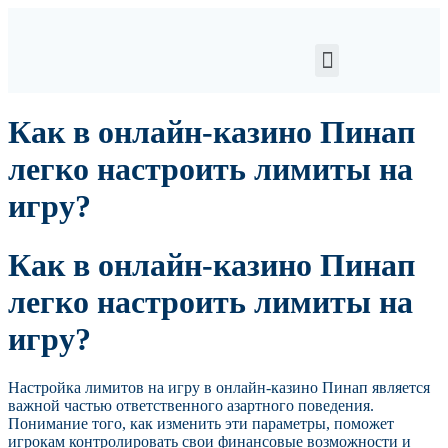
Как в онлайн-казино Пинап
легко настроить лимиты на
игру?
Как в онлайн-казино Пинап
легко настроить лимиты на
игру?
Настройка лимитов на игру в онлайн-казино Пинап является
важной частью ответственного азартного поведения.
Понимание того, как изменить эти параметры, поможет
игрокам контролировать свои финансовые возможности и