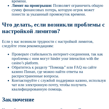
времени.
Лимит на проигрыши:
Позволяет ограничить общую
сумму финансовых потерь, которую игрок может
понести за указанный промежуток времени.
Что делать, если возникли проблемы с
настройкой лимитов?
Если у вас возникли трудности с настройкой лимитов,
следуйте этим рекомендациям:
Проверьте стабильность интернет-соединения, так как
проблемы с ним могут hinder your interaction with the
casino’s platform.
Обратитесь к разделу “Помощь” или FAQ на сайте
казино Пинап, где можно найти ответы на
распространенные вопросы.
Контактируйте с службой поддержки казино, используя
чат или электронную почту, чтобы получить
квалифицированную помощь.
Заключение